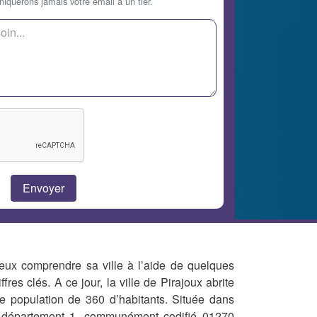
querons jamais votre email à un tier.
eux comprendre sa ville à l’aide de quelques
iffres clés. A ce jour, la ville de Pirajoux abrite
e population de 360 d’habitants. Située dans
 département 1, communément codifié 01270