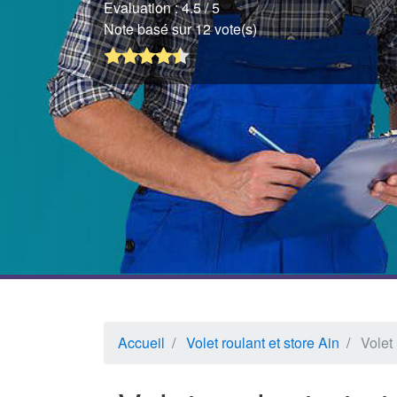
Evaluation :
4.5
/ 5
Note basé sur 12 vote(s)
Accueil
Volet roulant et store Ain
Volet 