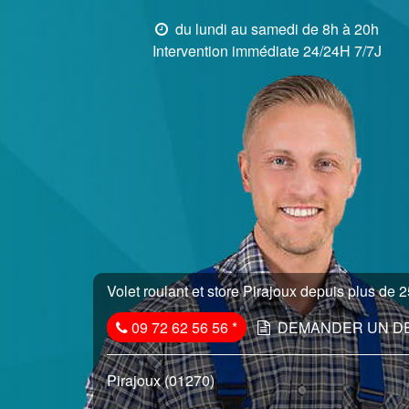
du lundi au samedi de 8h à 20h
Intervention immédiate 24/24H 7/7J
Volet roulant et store Pirajoux depuis plus de 2
09 72 62 56 56
*
DEMANDER UN D
Pirajoux (01270)