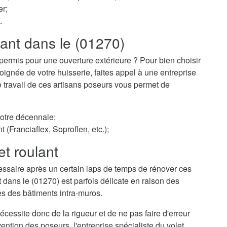
er;
.
lant dans le (01270)
permis pour une ouverture extérieure ? Pour bien choisir
ignée de votre huisserie, faites appel à une entreprise
Le travail de ces artisans poseurs vous permet de
votre décennale;
t (Franciaflex, Soproflen, etc.);
et roulant
essaire après un certain laps de temps de rénover ces
t dans le (01270) est parfois délicate en raison des
es des bâtiments intra-muros.
cessite donc de la rigueur et de ne pas faire d'erreur
ention des poseurs, l'entreprise spécialiste du volet