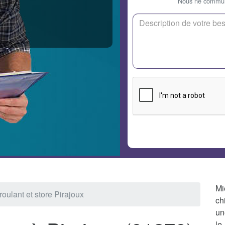
Nous ne communi
Mi
roulant et store Pirajoux
ch
un
le