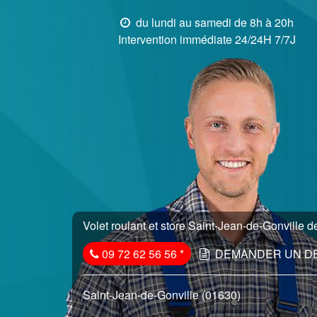
du lundi au samedi de 8h à 20h
Intervention immédiate 24/24H 7/7J
Volet roulant et store Saint-Jean-de-Gonville d
09 72 62 56 56
*
DEMANDER UN D
Saint-Jean-de-Gonville (01630)