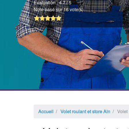
Evaluation :
4.7
/ 5
Note basé sur 16 vote(s)
Accueil
Volet roulant et store Ain
Volet