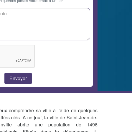
querons jamais votre email à un tier.
eux comprendre sa ville à l’aide de quelques
iffres clés. A ce jour, la ville de Saint-Jean-de-
nville abrite une population de 1496
habitants. Située dans le département 1,