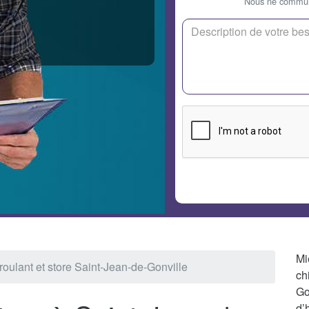
Nous ne communi
Mi
 roulant et store Saint-Jean-de-Gonville
ch
Go
d’