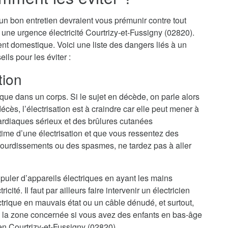
t un bon entretien devraient vous prémunir contre tout
 à une urgence électricité Courtrizy-et-Fussigny (02820).
dent domestique. Voici une liste des dangers liés à un
ls pour les éviter :
tion
ique dans un corps. Si le sujet en décède, on parle alors
cès, l’électrisation est à craindre car elle peut mener à
ardiaques sérieux et des brûlures cutanées
ime d’une électrisation et que vous ressentez des
ourdissements ou des spasmes, ne tardez pas à aller
nipuler d’appareils électriques en ayant les mains
cité. Il faut par ailleurs faire intervenir un électricien
trique en mauvais état ou un câble dénudé, et surtout,
 la zone concernée si vous avez des enfants en bas-âge
ien Courtrizy-et-Fussigny (02820).