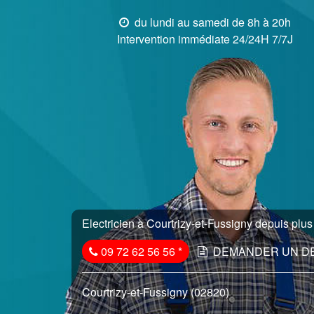
du lundi au samedi de 8h à 20h
Intervention immédiate 24/24H 7/7J
Electricien à Courtrizy-et-Fussigny depuis plus
09 72 62 56 56
*
DEMANDER UN D
Courtrizy-et-Fussigny (02820)