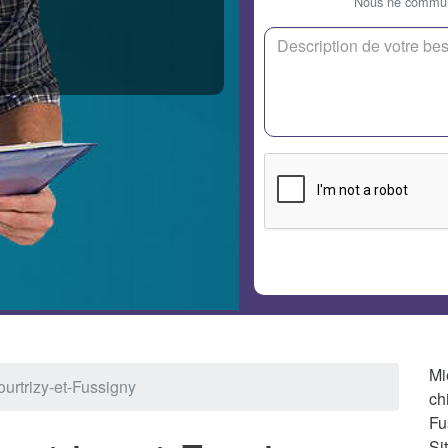
Nous ne communi
Mi
ourtrizy-et-Fussigny
ch
Fu
Si