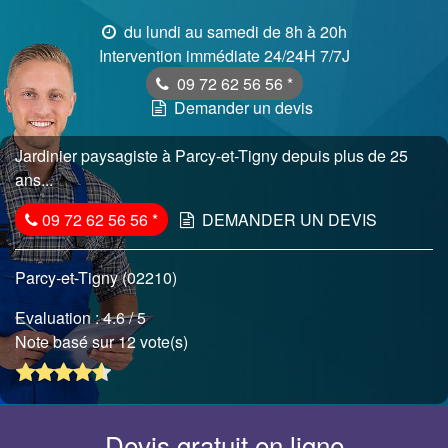
du lundi au samedi de 8h à 20h
Intervention immédiate 24/24H 7/7J
09 72 62 56 56
*
Demander un devis
Jardinier paysagiste à Parcy-et-Tigny depuis plus de 25
ans...
09 72 62 56 56
*
DEMANDER UN DEVIS
Parcy-et-Tigny (02210)
Evaluation :
4.6
/ 5
Note basé sur 12 vote(s)
Devis gratuit en ligne