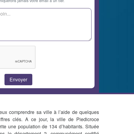
querons jamais votre email à un tier.
eux comprendre sa ville à l’aide de quelques
iffres clés. A ce jour, la ville de Piedicroce
rite une population de 134 d’habitants. Située
ns le département 2, communément codifié