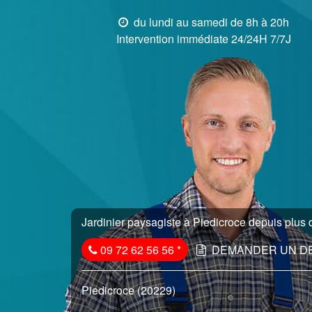
du lundi au samedi de 8h à 20h
Intervention immédiate 24/24H 7/7J
Jardinier paysagiste à Piedicroce depuis plus d
09 72 62 56 56
*
DEMANDER UN D
Piedicroce (20229)