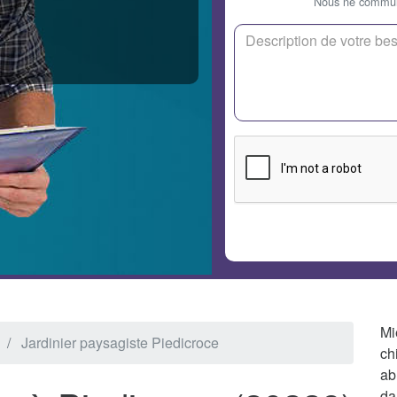
Nous ne communi
Mi
Jardinier paysagiste Piedicroce
ch
ab
da