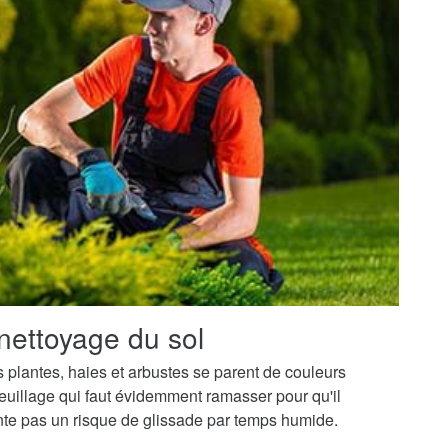
nettoyage du sol
os plantes, haies et arbustes se parent de couleurs
uillage qui faut évidemment ramasser pour qu'il
ente pas un risque de glissade par temps humide.