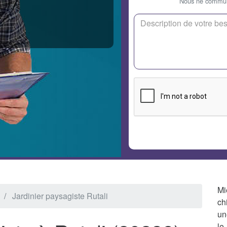
Nous ne communi
Mi
Jardinier paysagiste Rutali
ch
un
le