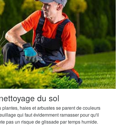
nettoyage du sol
os plantes, haies et arbustes se parent de couleurs
uillage qui faut évidemment ramasser pour qu'il
ente pas un risque de glissade par temps humide.