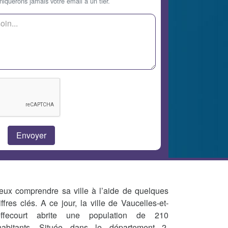
querons jamais votre email à un tier.
eux comprendre sa ville à l’aide de quelques
iffres clés. A ce jour, la ville de Vaucelles-et-
ffecourt abrite une population de 210
habitants. Située dans le département 2,