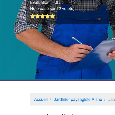
Evaluation :
4.8
/ 5
Note basé sur 12 vote(s)
Accueil
Jardinier paysagiste Aisne
Jar