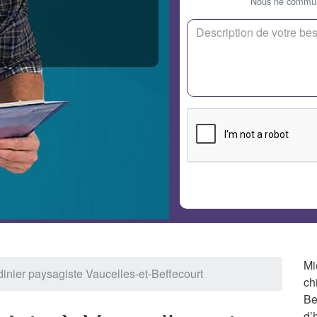
Nous ne communi
Mi
dinier paysagiste Vaucelles-et-Beffecourt
ch
Be
d’