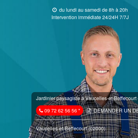
du lundi au samedi de 8h à 20h
Intervention immédiate 24/24H 7/7J
Jardinier paysagiste à Vaucelles-et-Beffecourt 
09 72 62 56 56
*
DEMANDER UN D
Vaucelles-et-Beffecourt (02000)