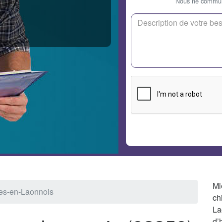
Nous ne communi
Mi
res-en-Laonnois
ch
La
d’