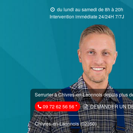
du lundi au samedi de 8h à 20h
Intervention immédiate 24/24H 7/7J
Serrurier à Chivres-en-Laonnois depuis plus de
09 72 62 56 56
*
DEMANDER UN D
Chivres-en-Laonnois (02350)