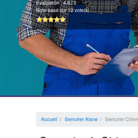
Evaluation :
4.8
/ 5
Note basé sur 12 vote(s)
Accueil
Serrurier Aisne
Serrurier Chiv