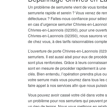
Un problème de serrurerie vient de vous tombe
serrurerie rapide et serein ? Vous venez de re
défectueux ? Faites-nous confiance pour sélecti
en cas d’urgence serrurier Chivres-en-Laonnoi
Chivres-en-Laonnois (02350), pour une ouvert
Chivres-en-Laonnois (02350), nous saurons vou
de chez vous, à des tarifs raisonnables compte
L’ouverture de porte Chivres-en-Laonnois (023
serruriers. Il est aussi aisé pour eux de procéd
sont plus renforcées. Grâce à leurs connaissanc
sont en mesure de procéder rapidement à une o
clés. Bien entendu, l’opération prendra plus o
votre serrure mais vous pourrez dans tous les 
faire appel à nos services afin que nous puissi
Vous pouvez avoir cassé votre clé dans votre s
un problème pour nos serruriers qui peuvent 
un rien de temps. Nous vous mettrons en relat