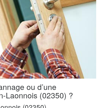
pannage ou d’une
-en-Laonnois (02350) ?
onnois (02350)