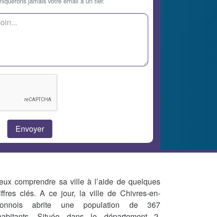
querons jamais votre email à un tier.
eux comprendre sa ville à l’aide de quelques
iffres clés. A ce jour, la ville de Chivres-en-
onnois abrite une population de 367
habitants. Située dans le département 2,