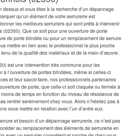
r dessus et vous êtes à la recherche d’un dépannage
marquer qu’un élément de votre serrurerie est
onner les meilleurs serruriers qui sont prêts à intervenir
s (02350). Que ce soit pour une ouverture de porte
ure de porte blindée ou pour un remplacement de serrure
s mettre en lien avec le professionnel le plus proche
 tenu de la qualité des matériaux et de la main d’œuvre.
50) est une intervention très commune pour les
er à l’ouverture de portes blindées, même si celles-ci
es et leur savoir-faire, nos professionnels partenaires
uverture de porte, que celle-ci soit claquée ou fermée à
u moins de temps en fonction du niveau de résistance de
cas rentrer sereinement chez vous. Alors n’hésitez pas à
ons vous mettre en relation avec l’un d’entre eux.
errure et besoin d’un dépannage serrurerie, ce n’est pas
procéder au remplacement des éléments de serrurerie en
ion avec un serrurier compétent et proche de chez vous