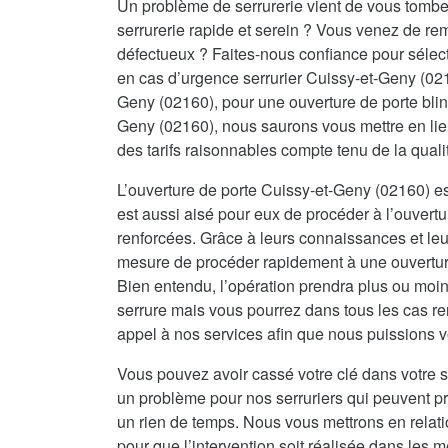
Un problème de serrurerie vient de vous tombe
serrurerie rapide et serein ? Vous venez de re
défectueux ? Faites-nous confiance pour sélecti
en cas d’urgence serrurier Cuissy-et-Geny (021
Geny (02160), pour une ouverture de porte bli
Geny (02160), nous saurons vous mettre en lie
des tarifs raisonnables compte tenu de la qual
L’ouverture de porte Cuissy-et-Geny (02160) est
est aussi aisé pour eux de procéder à l’ouvertu
renforcées. Grâce à leurs connaissances et leur
mesure de procéder rapidement à une ouverture 
Bien entendu, l’opération prendra plus ou moin
serrure mais vous pourrez dans tous les cas re
appel à nos services afin que nous puissions vo
Vous pouvez avoir cassé votre clé dans votre s
un problème pour nos serruriers qui peuvent 
un rien de temps. Nous vous mettrons en relat
pour que l’intervention soit réalisée dans les me