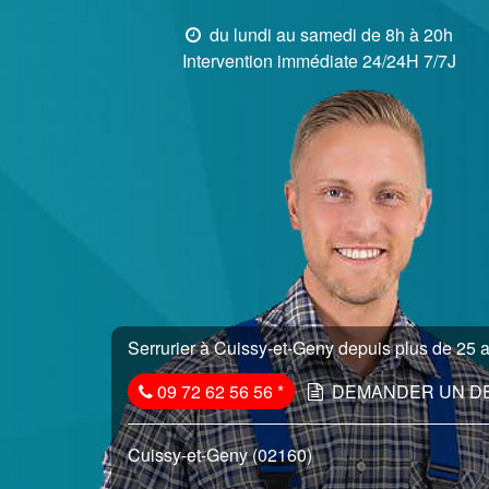
du lundi au samedi de 8h à 20h
Intervention immédiate 24/24H 7/7J
Serrurier à Cuissy-et-Geny depuis plus de 25 a
09 72 62 56 56
*
DEMANDER UN D
Cuissy-et-Geny (02160)