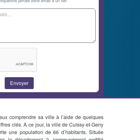
querons jamais votre email à un tier.
eux comprendre sa ville à l’aide de quelques
iffres clés. A ce jour, la ville de Cuissy-et-Geny
rite une population de 66 d’habitants. Située
ns le département 2, communément codifié