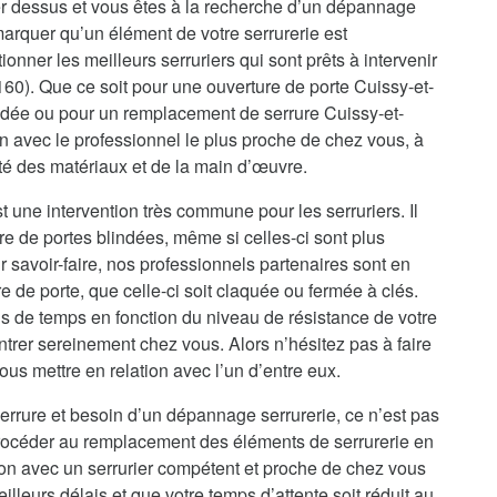
r dessus et vous êtes à la recherche d’un dépannage
marquer qu’un élément de votre serrurerie est
onner les meilleurs serruriers qui sont prêts à intervenir
60). Que ce soit pour une ouverture de porte Cuissy-et-
ndée ou pour un remplacement de serrure Cuissy-et-
n avec le professionnel le plus proche de chez vous, à
ité des matériaux et de la main d’œuvre.
 une intervention très commune pour les serruriers. Il
re de portes blindées, même si celles-ci sont plus
 savoir-faire, nos professionnels partenaires sont en
de porte, que celle-ci soit claquée ou fermée à clés.
s de temps en fonction du niveau de résistance de votre
ntrer sereinement chez vous. Alors n’hésitez pas à faire
us mettre en relation avec l’un d’entre eux.
errure et besoin d’un dépannage serrurerie, ce n’est pas
procéder au remplacement des éléments de serrurerie en
ion avec un serrurier compétent et proche de chez vous
illeurs délais et que votre temps d’attente soit réduit au