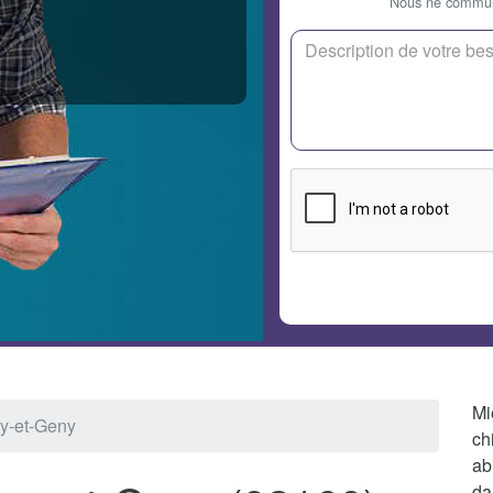
Nous ne communi
Mi
sy-et-Geny
ch
ab
da