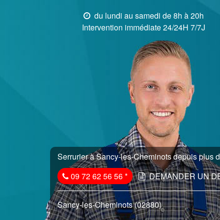
du lundi au samedi de 8h à 20h
Intervention immédiate 24/24H 7/7J
Serrurier à Sancy-les-Cheminots depuis plus d
09 72 62 56 56
*
DEMANDER UN D
Sancy-les-Cheminots (02880)