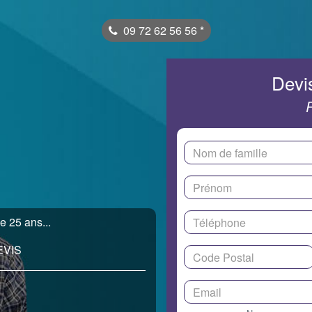
09 72 62 56 56
*
Devis
e 25 ans...
EVIS