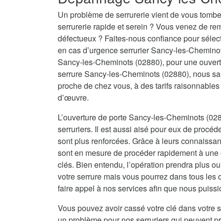
Un problème de serrurerie vient de vous tombe
serrurerie rapide et serein ? Vous venez de re
défectueux ? Faites-nous confiance pour sélecti
en cas d’urgence serrurier Sancy-les-Cheminot
Sancy-les-Cheminots (02880), pour une ouvert
serrure Sancy-les-Cheminots (02880), nous sau
proche de chez vous, à des tarifs raisonnables
d’œuvre.
L’ouverture de porte Sancy-les-Cheminots (028
serruriers. Il est aussi aisé pour eux de procéd
sont plus renforcées. Grâce à leurs connaissanc
sont en mesure de procéder rapidement à une o
clés. Bien entendu, l’opération prendra plus o
votre serrure mais vous pourrez dans tous les 
faire appel à nos services afin que nous puissi
Vous pouvez avoir cassé votre clé dans votre s
un problème pour nos serruriers qui peuvent 