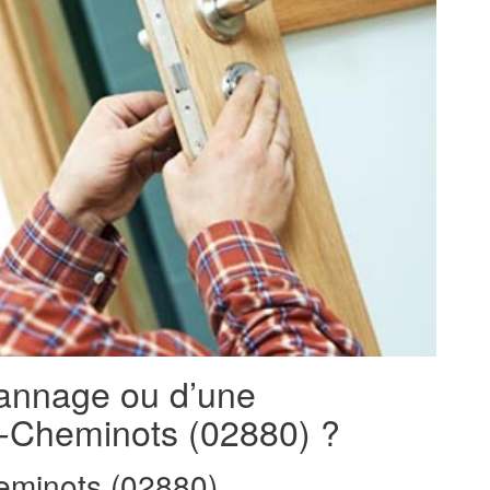
pannage ou d’une
es-Cheminots (02880) ?
minots (02880)