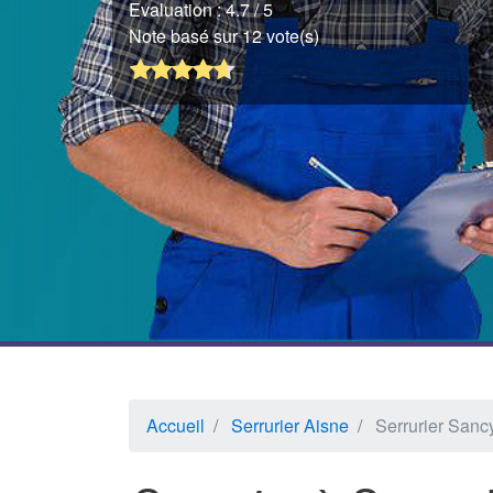
Evaluation :
4.7
/ 5
Note basé sur 12 vote(s)
Accueil
Serrurier Aisne
Serrurier Sanc