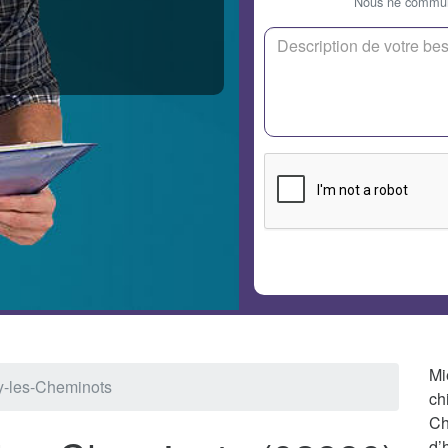
Nous ne communi
Mi
y-les-Cheminots
ch
Ch
d’