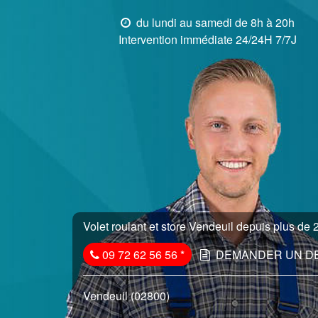
du lundi au samedi de 8h à 20h
Intervention immédiate 24/24H 7/7J
Volet roulant et store Vendeuil depuis plus de 2
09 72 62 56 56
*
DEMANDER UN D
Vendeuil (02800)