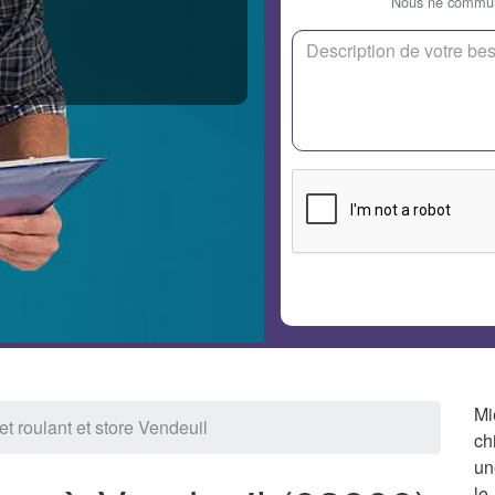
Nous ne communi
Mi
et roulant et store Vendeuil
ch
un
le