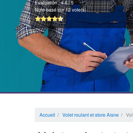
Evaluation :
4.6
/ 5
Note basé sur 12 vote(s)
Accueil
Volet roulant et store Aisne
Vol