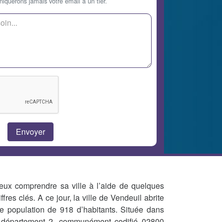
querons jamais votre email à un tier.
eux comprendre sa ville à l’aide de quelques
iffres clés. A ce jour, la ville de Vendeuil abrite
e population de 918 d’habitants. Située dans
 département 2, communément codifié 02800