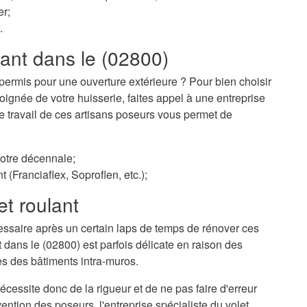
er;
.
lant dans le (02800)
permis pour une ouverture extérieure ? Pour bien choisir
ignée de votre huisserie, faites appel à une entreprise
 Le travail de ces artisans poseurs vous permet de
votre décennale;
t (Franciaflex, Soproflen, etc.);
et roulant
essaire après un certain laps de temps de rénover ces
t dans le (02800) est parfois délicate en raison des
es des bâtiments intra-muros.
cessite donc de la rigueur et de ne pas faire d'erreur
ention des poseurs, l'entreprise spécialiste du volet