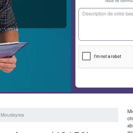
Nous ne communi
Mi
r Moudeyres
ch
ab
da