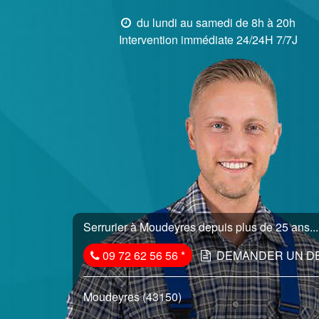
du lundi au samedi de 8h à 20h
Intervention immédiate 24/24H 7/7J
Serrurier à Moudeyres depuis plus de 25 ans...
09 72 62 56 56
*
DEMANDER UN D
Moudeyres (43150)