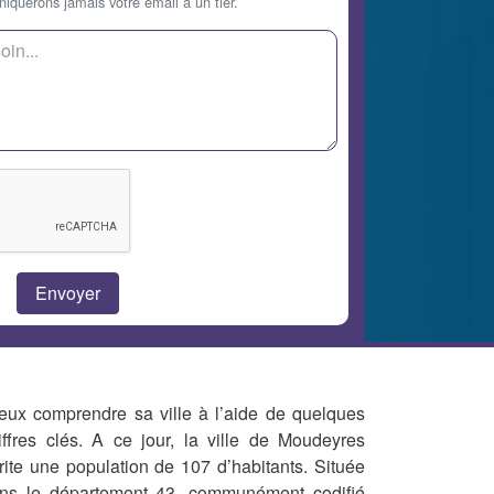
querons jamais votre email à un tier.
eux comprendre sa ville à l’aide de quelques
iffres clés. A ce jour, la ville de Moudeyres
rite une population de 107 d’habitants. Située
ns le département 43, communément codifié