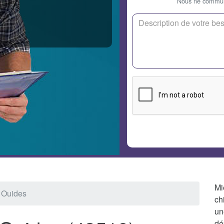
Nous ne communi
Mi
r Ouides
ch
un
dé