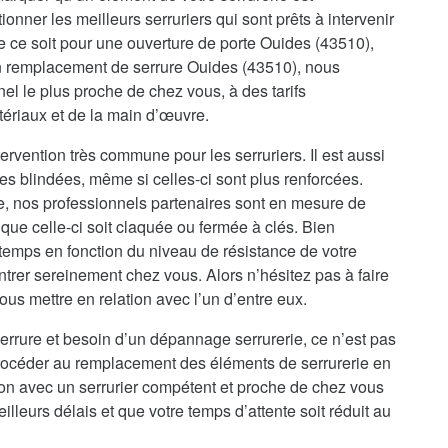
onner les meilleurs serruriers qui sont prêts à intervenir
 ce soit pour une ouverture de porte Ouides (43510),
un remplacement de serrure Ouides (43510), nous
el le plus proche de chez vous, à des tarifs
tériaux et de la main d’œuvre.
ervention très commune pour les serruriers. Il est aussi
es blindées, même si celles-ci sont plus renforcées.
re, nos professionnels partenaires sont en mesure de
que celle-ci soit claquée ou fermée à clés. Bien
temps en fonction du niveau de résistance de votre
ntrer sereinement chez vous. Alors n’hésitez pas à faire
us mettre en relation avec l’un d’entre eux.
errure et besoin d’un dépannage serrurerie, ce n’est pas
procéder au remplacement des éléments de serrurerie en
ion avec un serrurier compétent et proche de chez vous
illeurs délais et que votre temps d’attente soit réduit au