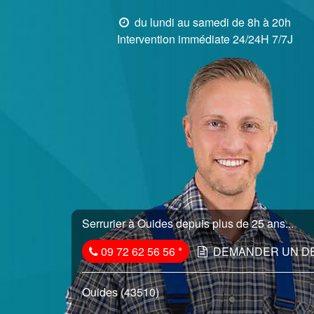
du lundi au samedi de 8h à 20h
Intervention immédiate 24/24H 7/7J
Serrurier à Ouides depuis plus de 25 ans...
09 72 62 56 56
*
DEMANDER UN D
Ouides (43510)