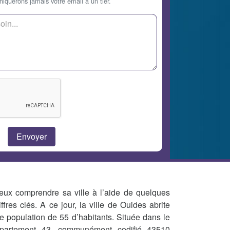
querons jamais votre email à un tier.
eux comprendre sa ville à l’aide de quelques
iffres clés. A ce jour, la ville de Ouides abrite
e population de 55 d’habitants. Située dans le
partement 43, communément codifié 43510