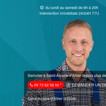
du lundi au samedi de 8h à 20h
Intervention immédiate 24/24H 7/7J
Serrurier à Saint-Arcons-d'Allier depuis plus de
09 72 62 56 56
*
DEMANDER UN D
Saint-Arcons-d'Allier (43300)