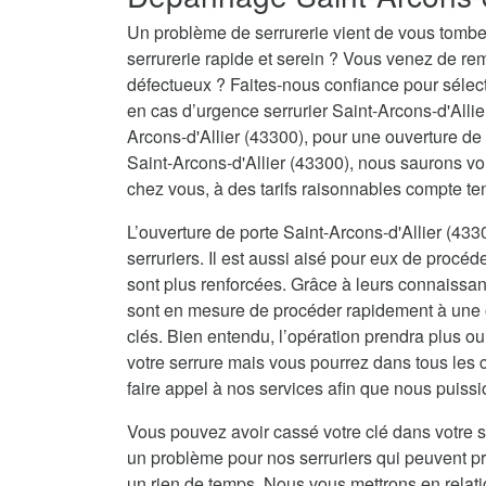
Un problème de serrurerie vient de vous tombe
serrurerie rapide et serein ? Vous venez de re
défectueux ? Faites-nous confiance pour sélecti
en cas d’urgence serrurier Saint-Arcons-d'Allie
Arcons-d'Allier (43300), pour une ouverture d
Saint-Arcons-d'Allier (43300), nous saurons vo
chez vous, à des tarifs raisonnables compte te
L’ouverture de porte Saint-Arcons-d'Allier (43
serruriers. Il est aussi aisé pour eux de procéd
sont plus renforcées. Grâce à leurs connaissanc
sont en mesure de procéder rapidement à une o
clés. Bien entendu, l’opération prendra plus o
votre serrure mais vous pourrez dans tous les 
faire appel à nos services afin que nous puissi
Vous pouvez avoir cassé votre clé dans votre s
un problème pour nos serruriers qui peuvent 
un rien de temps. Nous vous mettrons en relat