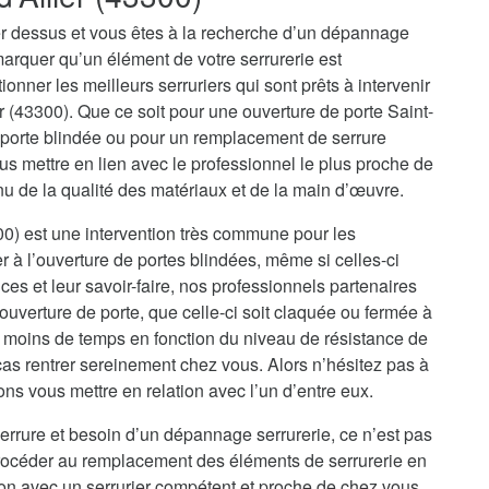
r dessus et vous êtes à la recherche d’un dépannage
marquer qu’un élément de votre serrurerie est
onner les meilleurs serruriers qui sont prêts à intervenir
r (43300). Que ce soit pour une ouverture de porte Saint-
e porte blindée ou pour un remplacement de serrure
us mettre en lien avec le professionnel le plus proche de
nu de la qualité des matériaux et de la main d’œuvre.
300) est une intervention très commune pour les
er à l’ouverture de portes blindées, même si celles-ci
es et leur savoir-faire, nos professionnels partenaires
uverture de porte, que celle-ci soit claquée ou fermée à
u moins de temps en fonction du niveau de résistance de
cas rentrer sereinement chez vous. Alors n’hésitez pas à
ons vous mettre en relation avec l’un d’entre eux.
errure et besoin d’un dépannage serrurerie, ce n’est pas
procéder au remplacement des éléments de serrurerie en
ion avec un serrurier compétent et proche de chez vous