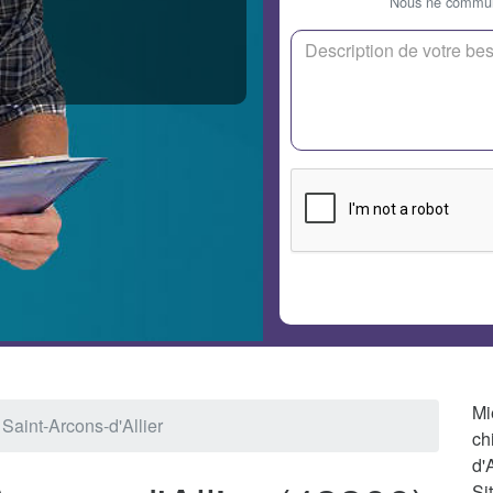
Nous ne communi
Mi
 Saint-Arcons-d'Allier
ch
d'
Si