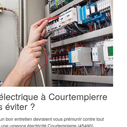
 électrique à Courtempierre
 éviter ?
t un bon entretien devraient vous prémunir contre tout
 à une urgence électricité Courtempierre (45490).