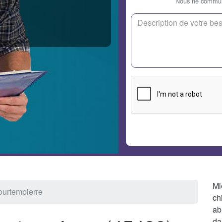
Nous ne communi
Mi
ourtempierre
ch
ab
da