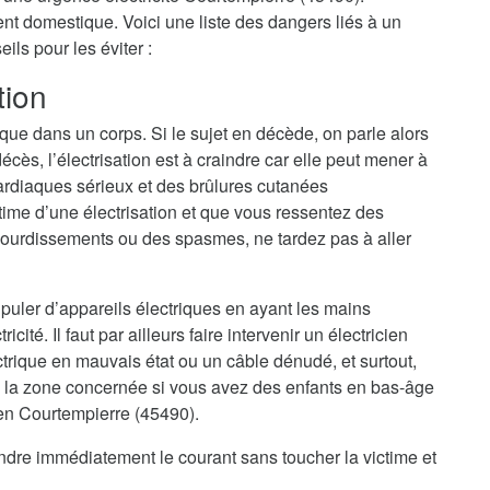
dent domestique. Voici une liste des dangers liés à un
ls pour les éviter :
tion
ique dans un corps. Si le sujet en décède, on parle alors
cès, l’électrisation est à craindre car elle peut mener à
ardiaques sérieux et des brûlures cutanées
ime d’une électrisation et que vous ressentez des
ourdissements ou des spasmes, ne tardez pas à aller
nipuler d’appareils électriques en ayant les mains
cité. Il faut par ailleurs faire intervenir un électricien
trique en mauvais état ou un câble dénudé, et surtout,
 la zone concernée si vous avez des enfants en bas-âge
ien Courtempierre (45490).
eindre immédiatement le courant sans toucher la victime et