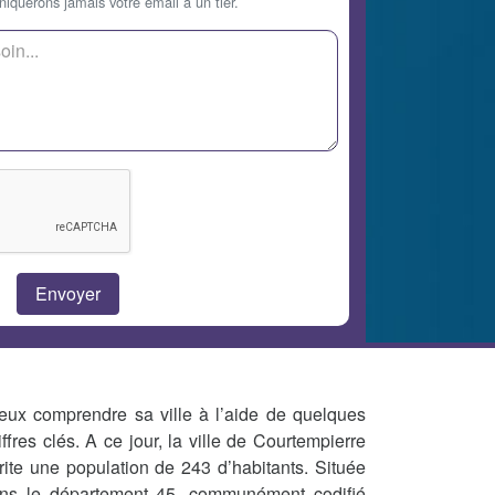
querons jamais votre email à un tier.
eux comprendre sa ville à l’aide de quelques
iffres clés. A ce jour, la ville de Courtempierre
rite une population de 243 d’habitants. Située
ns le département 45, communément codifié