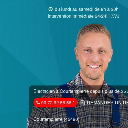
du lundi au samedi de 8h à 20h
Intervention immédiate 24/24H 7/7J
Electricien à Courtempierre depuis plus de 25 a
09 72 62 56 56
*
DEMANDER UN D
Courtempierre (45490)