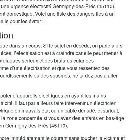
e à une urgence électricité Germigny-des-Prés (45110).
dent domestique. Voici une liste des dangers liés à un
ls pour les éviter :
tion
ique dans un corps. Si le sujet en décède, on parle alors
cès, l’électrisation est à craindre car elle peut mener à
ardiaques sérieux et des brûlures cutanées
ime d’une électrisation et que vous ressentez des
ourdissements ou des spasmes, ne tardez pas à aller
nipuler d’appareils électriques en ayant les mains
cité. Il faut par ailleurs faire intervenir un électricien
trique en mauvais état ou un câble dénudé, et surtout,
 la zone concernée si vous avez des enfants en bas-âge
cien Germigny-des-Prés (45110).
eindre immédiatement le courant sans toucher la victime et