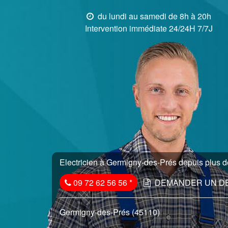
du lundi au samedi de 8h à 20h
Intervention immédiate 24/24H 7/7J
Electricien à Germigny-des-Prés depuis plus de
09 72 62 56 56
*
DEMANDER UN D
Germigny-des-Prés (45110)