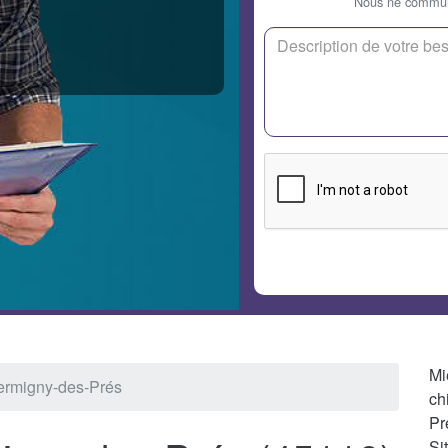
Nous ne communi
Mi
Germigny-des-Prés
ch
Pr
Si