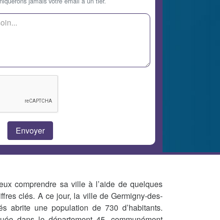
querons jamais votre email à un tier.
eux comprendre sa ville à l’aide de quelques
iffres clés. A ce jour, la ville de Germigny-des-
és abrite une population de 730 d’habitants.
tuée dans le département 45, communément