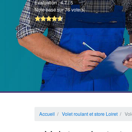
Evaluation :
4.7
/ 5
Note basé sur 76 vote(s)
Accueil
Volet roulant et store Loiret
Vol