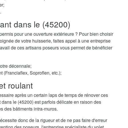
er;
.
lant dans le (45200)
permis pour une ouverture extérieure ? Pour bien choisir
ignée de votre huisserie, faites appel à une entreprise
 travail de ces artisans poseurs vous permet de bénéficier
votre décennale;
t (Franciaflex, Soproflen, etc.);
et roulant
essaire après un certain laps de temps de rénover ces
t dans le (45200) est parfois délicate en raison des
es des bâtiments intra-muros.
cessite donc de la rigueur et de ne pas faire d'erreur
ention des poseurs, l'entreprise spécialiste du volet