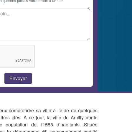
querons jamais votre email à un tier.
eux comprendre sa ville à l’aide de quelques
iffres clés. A ce jour, la ville de Amilly abrite
e population de 11588 d’habitants. Située
ns le département 45, communément codifié