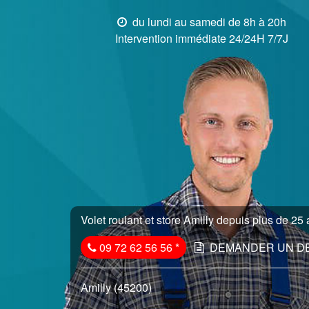
du lundi au samedi de 8h à 20h
Intervention immédiate 24/24H 7/7J
Volet roulant et store Amilly depuis plus de 25 
09 72 62 56 56
*
DEMANDER UN D
Amilly (45200)