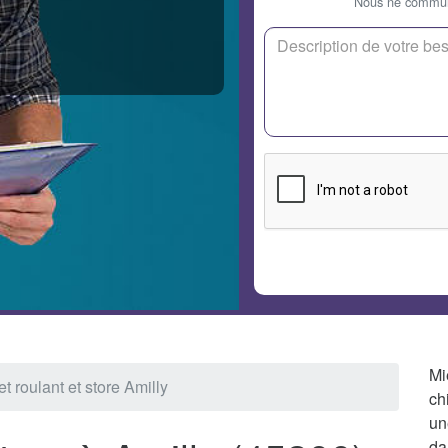
Nous ne communi
Mi
et roulant et store Amilly
ch
un
da