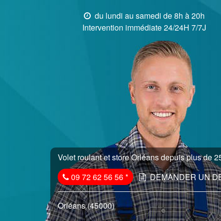
du lundi au samedi de 8h à 20h
Intervention immédiate 24/24H 7/7J
Volet roulant et store Orléans depuis plus de 25
09 72 62 56 56
*
DEMANDER UN D
Orléans (45000)