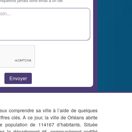
querons jamais votre email à un tier.
eux comprendre sa ville à l’aide de quelques
iffres clés. A ce jour, la ville de Orléans abrite
e population de 114167 d’habitants. Située
ns le département 45, communément codifié