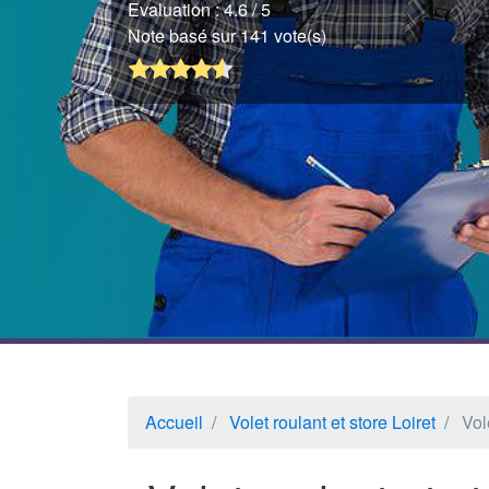
Evaluation :
4.6
/ 5
Note basé sur 141 vote(s)
Accueil
Volet roulant et store Loiret
Vol