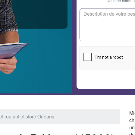
Nous ne communi
Mi
et roulant et store Orléans
ch
un
da