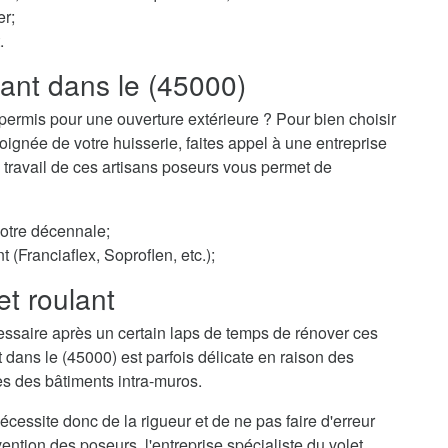
er;
.
lant dans le (45000)
permis pour une ouverture extérieure ? Pour bien choisir
ignée de votre huisserie, faites appel à une entreprise
Le travail de ces artisans poseurs vous permet de
votre décennale;
t (Franciaflex, Soproflen, etc.);
et roulant
essaire après un certain laps de temps de rénover ces
t dans le (45000) est parfois délicate en raison des
es des bâtiments intra-muros.
cessite donc de la rigueur et de ne pas faire d'erreur
ention des poseurs, l'entreprise spécialiste du volet