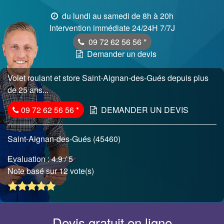
du lundi au samedi de 8h à 20h
Intervention immédiate 24/24H 7/7J
09 72 62 56 56
*
Demander un devis
Volet roulant et store Saint-Aignan-des-Gués depuis plus
de 25 ans...
09 72 62 56 56
*
DEMANDER UN DEVIS
Saint-Aignan-des-Gués (45460)
Evaluation :
4.9
/ 5
Note basé sur 12 vote(s)
Devis gratuit en ligne