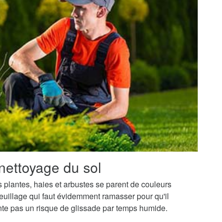
nettoyage du sol
os plantes, haies et arbustes se parent de couleurs
uillage qui faut évidemment ramasser pour qu'il
ente pas un risque de glissade par temps humide.