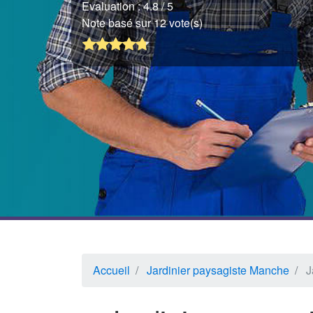
Evaluation :
4.8
/ 5
Note basé sur 12 vote(s)
Accueil
Jardinier paysagiste Manche
J