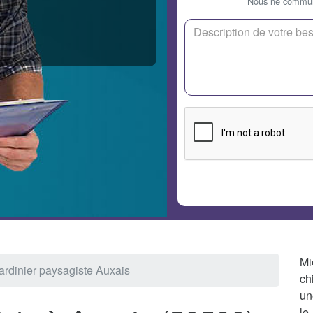
Nous ne communi
Mi
ardinier paysagiste Auxais
ch
un
le