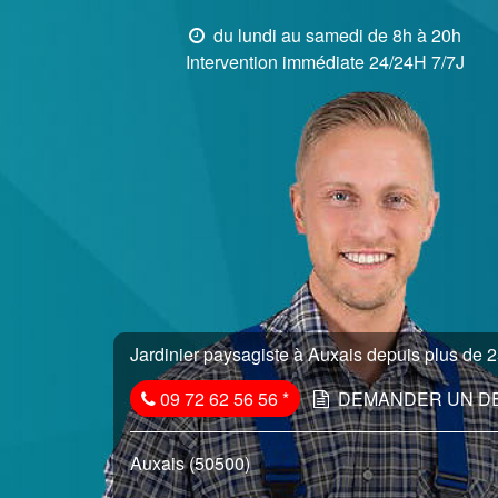
du lundi au samedi de 8h à 20h
Intervention immédiate 24/24H 7/7J
Jardinier paysagiste à Auxais depuis plus de 2
09 72 62 56 56
*
DEMANDER UN D
Auxais (50500)