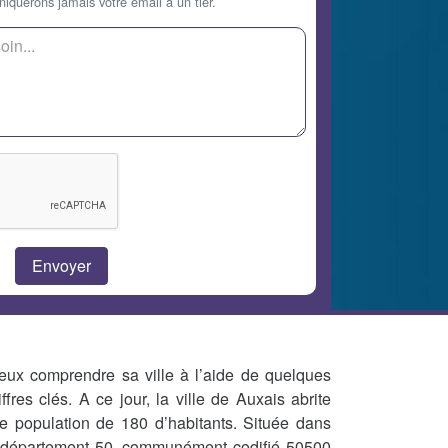
querons jamais votre email à un tier.
eux comprendre sa ville à l’aide de quelques
iffres clés. A ce jour, la ville de Auxais abrite
e population de 180 d’habitants. Située dans
 département 50, communément codifié 50500