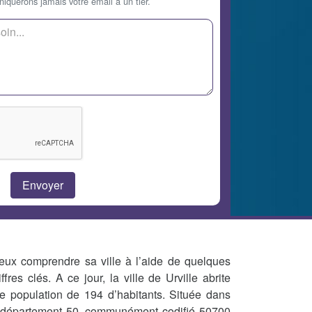
querons jamais votre email à un tier.
eux comprendre sa ville à l’aide de quelques
iffres clés. A ce jour, la ville de Urville abrite
e population de 194 d’habitants. Située dans
 département 50, communément codifié 50700