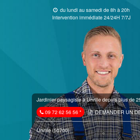
du lundi au samedi de 8h à 20h
Intervention immédiate 24/24H 7/7J
Jardinier paysagiste à Urville depuis plus de 25
09 72 62 56 56
*
DEMANDER UN D
Urville (50700)