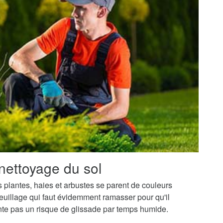
nettoyage du sol
os plantes, haies et arbustes se parent de couleurs
uillage qui faut évidemment ramasser pour qu'il
ente pas un risque de glissade par temps humide.