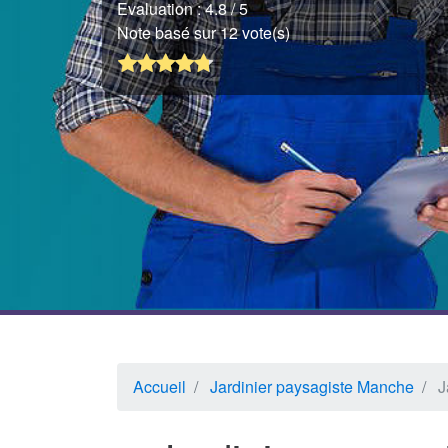
Evaluation :
4.8
/ 5
Note basé sur 12 vote(s)
Accueil
Jardinier paysagiste Manche
J