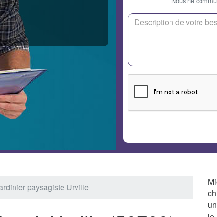
Nous ne communi
Mi
ardinier paysagiste Urville
ch
un
le