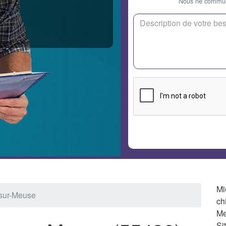
Nous ne communi
Mi
e-sur-Meuse
ch
Me
Si