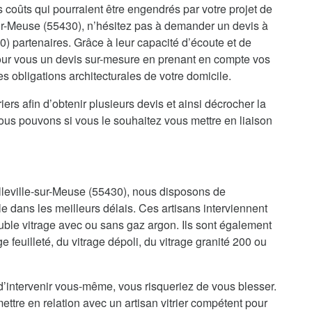
es coûts qui pourraient être engendrés par votre projet de
ur-Meuse (55430), n’hésitez pas à demander un devis à
30) partenaires. Grâce à leur capacité d’écoute et de
 pour vous un devis sur-mesure en prenant en compte vos
es obligations architecturales de votre domicile.
iers afin d’obtenir plusieurs devis et ainsi décrocher la
nous pouvons si vous le souhaitez vous mettre en liaison
elleville-sur-Meuse (55430), nous disposons de
le dans les meilleurs délais. Ces artisans interviennent
uble vitrage avec ou sans gaz argon. Ils sont également
e feuilleté, du vitrage dépoli, du vitrage granité 200 ou
d’intervenir vous-même, vous risqueriez de vous blesser.
ettre en relation avec un artisan vitrier compétent pour