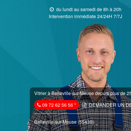
du lundi au samedi de 8h à 20h
Intervention immédiate 24/24H 7/7J
Vitrier à Belleville-sur-Meuse depuis plus de 25
09 72 62 56 56
*
DEMANDER UN D
Belleville-sur-Meuse (55430)