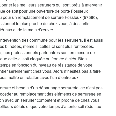
onner les meilleurs serruriers qui sont prêts à intervenir
Que ce soit pour une ouverture de porte Fossieux
ou pour un remplacement de serrure Fossieux (57590),
sionnel le plus proche de chez vous, à des tarifs
tériaux et de la main d’œuvre.
ntervention très commune pour les serruriers. Il est aussi
es blindées, même si celles-ci sont plus renforcées.
re, nos professionnels partenaires sont en mesure de
que celle-ci soit claquée ou fermée à clés. Bien
temps en fonction du niveau de résistance de votre
ntrer sereinement chez vous. Alors n’hésitez pas à faire
us mettre en relation avec l’un d’entre eux.
errure et besoin d’un dépannage serrurerie, ce n’est pas
procéder au remplacement des éléments de serrurerie en
ion avec un serrurier compétent et proche de chez vous
illeurs délais et que votre temps d’attente soit réduit au