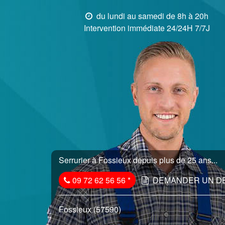
du lundi au samedi de 8h à 20h
Intervention immédiate 24/24H 7/7J
Serrurier à Fossieux depuis plus de 25 ans...
09 72 62 56 56
*
DEMANDER UN D
Fossieux (57590)