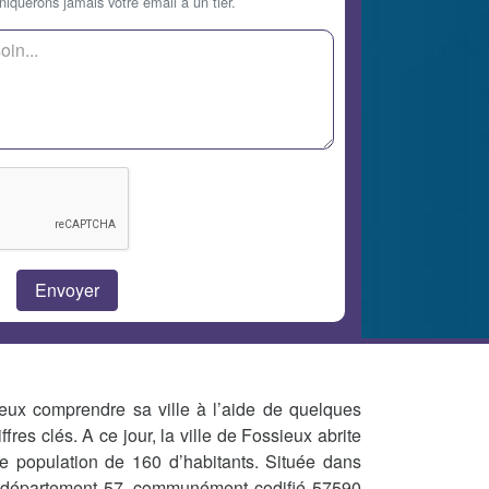
querons jamais votre email à un tier.
eux comprendre sa ville à l’aide de quelques
iffres clés. A ce jour, la ville de Fossieux abrite
e population de 160 d’habitants. Située dans
 département 57, communément codifié 57590