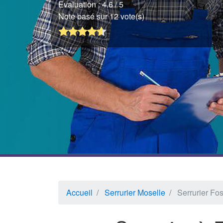
Evaluation :
4.6
/ 5
Note basé sur 12 vote(s)
Accueil
Serrurier Moselle
Serrurier Fo