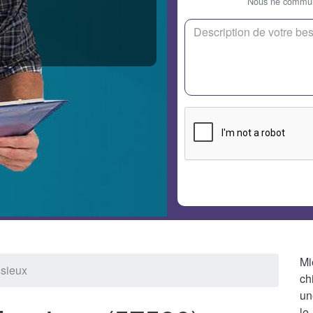
Nous ne communi
Mi
ssieux
ch
un
le