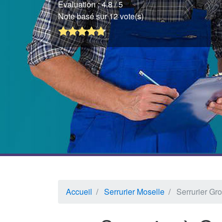
Evaluation :
4.8
/ 5
Note basé sur 12 vote(s)
Accueil
Serrurier Moselle
Serrurier Gr