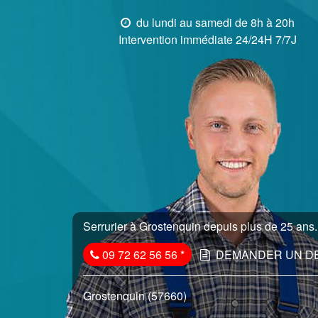
du lundi au samedi de 8h à 20h
Intervention immédiate 24/24H 7/7J
Serrurier à Grostenquin depuis plus de 25 ans..
09 72 62 56 56
*
DEMANDER UN D
Grostenquin (57660)