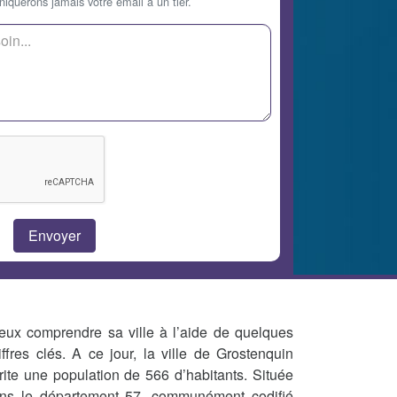
querons jamais votre email à un tier.
eux comprendre sa ville à l’aide de quelques
iffres clés. A ce jour, la ville de Grostenquin
rite une population de 566 d’habitants. Située
ns le département 57, communément codifié