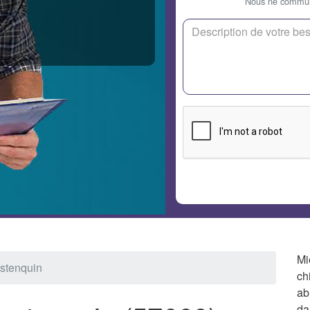
Nous ne communi
Mi
ostenquin
ch
ab
da