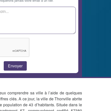
querons jamais votre email à un tier.
eux comprendre sa ville à l’aide de quelques
iffres clés. A ce jour, la ville de Thonville abrite
e population de 43 d’habitants. Située dans le
partement 57, communément codifié 57380