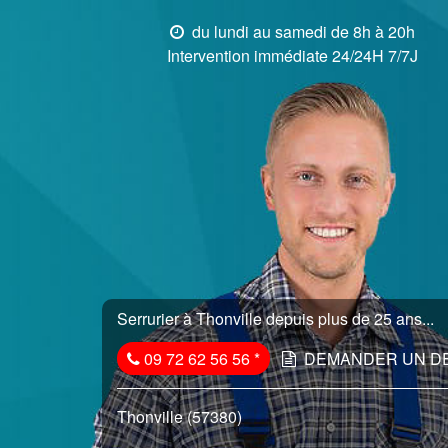
du lundi au samedi de 8h à 20h
Intervention immédiate 24/24H 7/7J
Serrurier à Thonville depuis plus de 25 ans...
09 72 62 56 56
*
DEMANDER UN D
Thonville (57380)