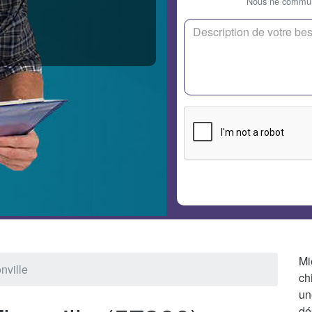
Nous ne communi
Mi
nville
ch
un
dé