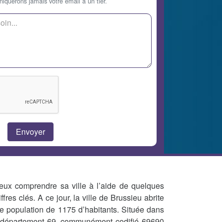
querons jamais votre email à un tier.
eux comprendre sa ville à l’aide de quelques
iffres clés. A ce jour, la ville de Brussieu abrite
e population de 1175 d’habitants. Située dans
 département 69, communément codifié 69690