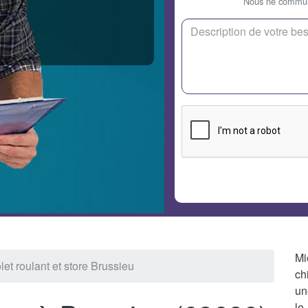
Nous ne communi
Mi
let roulant et store Brussieu
ch
un
le