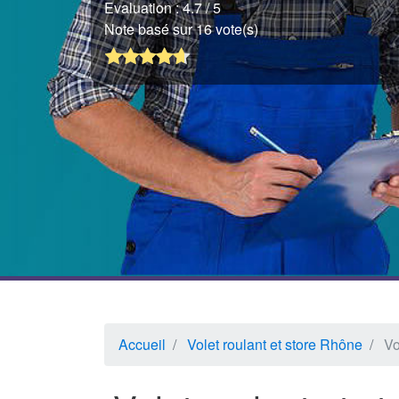
Evaluation :
4.7
/ 5
Note basé sur 16 vote(s)
Accueil
Volet roulant et store Rhône
Vo