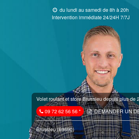
du lundi au samedi de 8h à 20h
Intervention immédiate 24/24H 7/7J
Volet roulant et store Brussieu depuis plus de 2
09 72 62 56 56
*
DEMANDER UN D
Brussieu (69690)