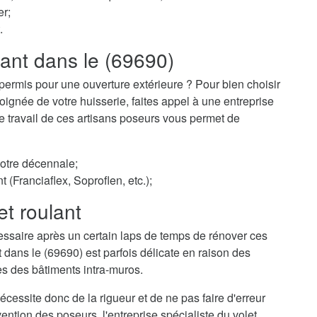
er;
.
lant dans le (69690)
permis pour une ouverture extérieure ? Pour bien choisir
ignée de votre huisserie, faites appel à une entreprise
 Le travail de ces artisans poseurs vous permet de
votre décennale;
t (Franciaflex, Soproflen, etc.);
et roulant
essaire après un certain laps de temps de rénover ces
t dans le (69690) est parfois délicate en raison des
es des bâtiments intra-muros.
cessite donc de la rigueur et de ne pas faire d'erreur
ention des poseurs, l'entreprise spécialiste du volet