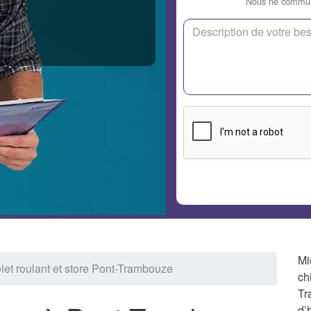
Nous ne communi
Mi
let roulant et store Pont-Trambouze
ch
Tr
d’