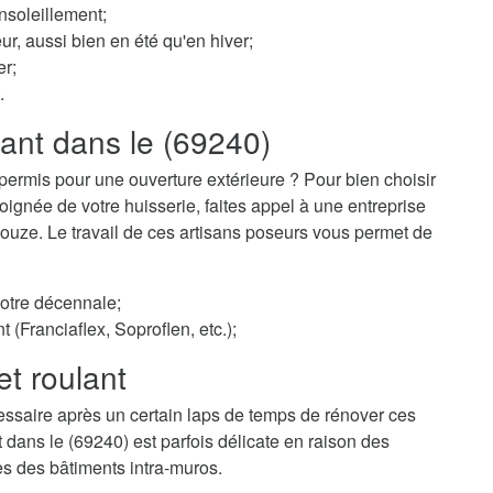
nsoleillement;
ur, aussi bien en été qu'en hiver;
er;
.
lant dans le (69240)
permis pour une ouverture extérieure ? Pour bien choisir
ignée de votre huisserie, faites appel à une entreprise
bouze. Le travail de ces artisans poseurs vous permet de
votre décennale;
t (Franciaflex, Soproflen, etc.);
et roulant
essaire après un certain laps de temps de rénover ces
t dans le (69240) est parfois délicate en raison des
es des bâtiments intra-muros.