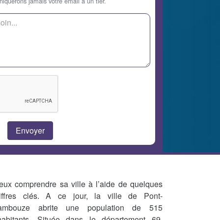
querons jamais votre email à un tier.
eux comprendre sa ville à l’aide de quelques
iffres clés. A ce jour, la ville de Pont-
ambouze abrite une population de 515
habitants. Située dans le département 69,