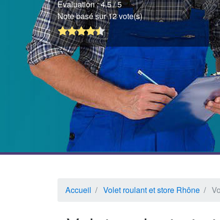
Evaluation :
4.5
/ 5
Note basé sur 12 vote(s)
Accueil
Volet roulant et store Rhône
Vo