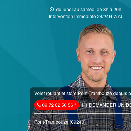
du lundi au samedi de 8h à 20h
Intervention immédiate 24/24H 7/7J
Volet roulant et store Pont-Trambouze depuis p
09 72 62 56 56
*
DEMANDER UN D
Pont-Trambouze (69240)