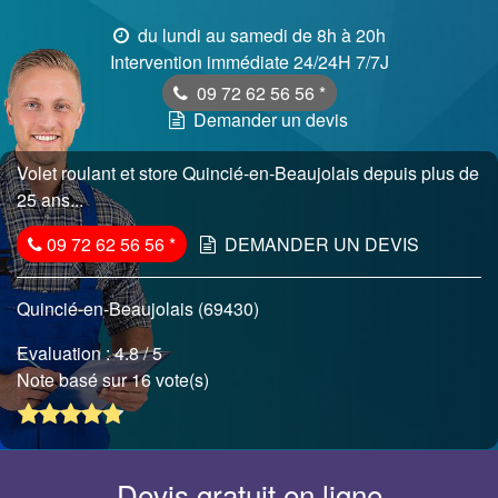
du lundi au samedi de 8h à 20h
Intervention immédiate 24/24H 7/7J
09 72 62 56 56
*
Demander un devis
Volet roulant et store Quincié-en-Beaujolais depuis plus de
25 ans...
09 72 62 56 56
*
DEMANDER UN DEVIS
Quincié-en-Beaujolais (69430)
Evaluation :
4.8
/ 5
Note basé sur 16 vote(s)
Devis gratuit en ligne