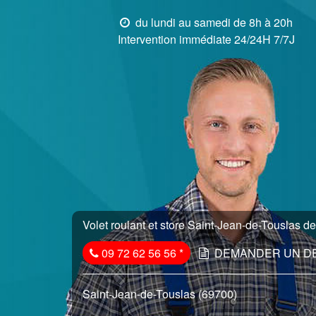
du lundi au samedi de 8h à 20h
Intervention immédiate 24/24H 7/7J
Volet roulant et store Saint-Jean-de-Touslas de
09 72 62 56 56
*
DEMANDER UN D
Saint-Jean-de-Touslas (69700)