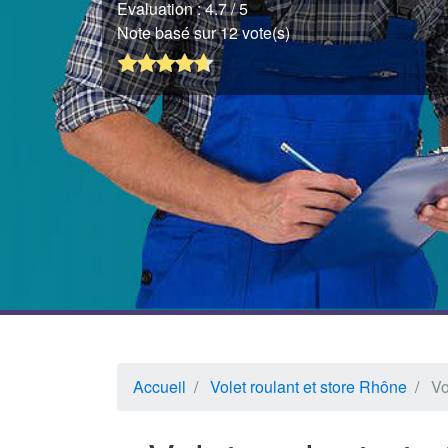
Evaluation :
4.7
/ 5
Note basé sur 12 vote(s)
Accueil
Volet roulant et store Rhône
Vo