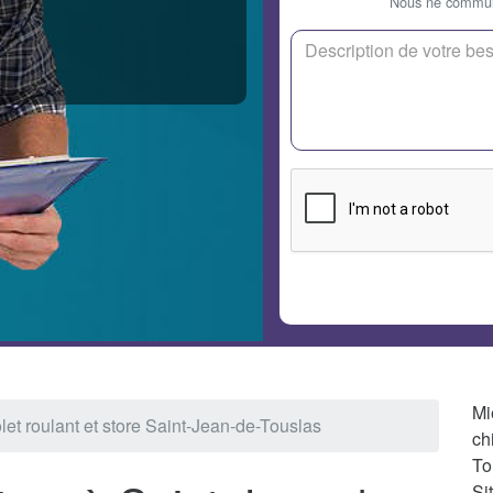
Nous ne communi
Mi
let roulant et store Saint-Jean-de-Touslas
ch
To
Si