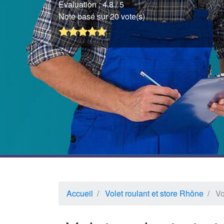
Evaluation :
4.8
/ 5
Note basé sur 20 vote(s)
Accueil
Volet roulant et store Rhône
Vo