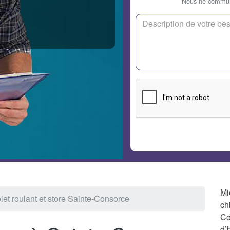
Nous ne communi
Mi
let roulant et store Sainte-Consorce
ch
Co
d’