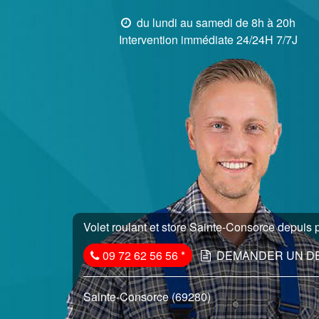
du lundi au samedi de 8h à 20h
Intervention immédiate 24/24H 7/7J
Volet roulant et store Sainte-Consorce depuis p
09 72 62 56 56
*
DEMANDER UN D
Sainte-Consorce (69280)