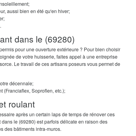
nsoleillement;
ur, aussi bien en été qu'en hiver;
er;
.
lant dans le (69280)
permis pour une ouverture extérieure ? Pour bien choisir
ignée de votre huisserie, faites appel à une entreprise
nsorce. Le travail de ces artisans poseurs vous permet de
votre décennale;
t (Franciaflex, Soproflen, etc.);
et roulant
essaire après un certain laps de temps de rénover ces
t dans le (69280) est parfois délicate en raison des
es des bâtiments intra-muros.