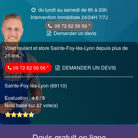
du lundi au samedi de 8h à 20h
Intervention immédiate 24/24H 7/7J
09 72 62 56 56
*
Demander un devis
Volet roulant et store Sainte-Foy-lès-Lyon depuis plus de
25 ans...
09 72 62 56 56
*
DEMANDER UN DEVIS
Sainte-Foy-lès-Lyon (69110)
Evaluation :
4.6
/ 5
Note basé sur 87 vote(s)
Devis gratuit en ligne