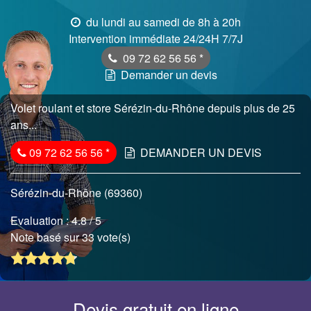
du lundi au samedi de 8h à 20h
Intervention immédiate 24/24H 7/7J
09 72 62 56 56
*
Demander un devis
Volet roulant et store Sérézin-du-Rhône depuis plus de 25
ans...
09 72 62 56 56
*
DEMANDER UN DEVIS
Sérézin-du-Rhône (69360)
Evaluation :
4.8
/ 5
Note basé sur 33 vote(s)
Devis gratuit en ligne