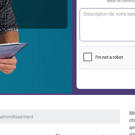
Nous ne communi
Mi
e arrondissement
ch
ar
d’