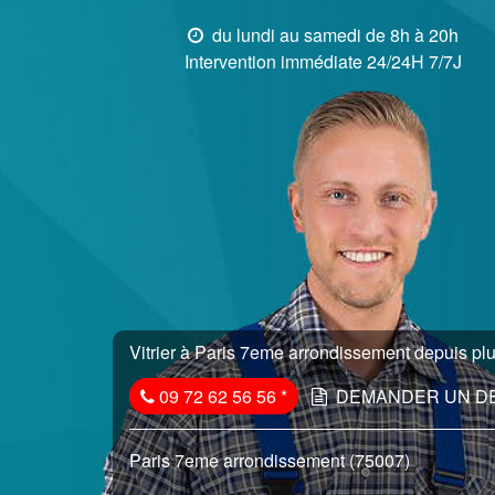
du lundi au samedi de 8h à 20h
Intervention immédiate 24/24H 7/7J
Vitrier à Paris 7eme arrondissement depuis plu
09 72 62 56 56
*
DEMANDER UN D
Paris 7eme arrondissement (75007)