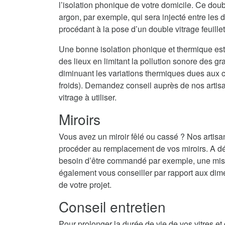
l’isolation phonique de votre domicile. Ce doub
argon, par exemple, qui sera injecté entre les
procédant à la pose d’un double vitrage feuille
Une bonne isolation phonique et thermique est
des lieux en limitant la pollution sonore des g
diminuant les variations thermiques dues aux c
froids). Demandez conseil auprès de nos artisans
vitrage à utiliser.
Miroirs
Vous avez un miroir fêlé ou cassé ? Nos artisa
procéder au remplacement de vos miroirs. A dé
besoin d’être commandé par exemple, une mise 
également vous conseiller par rapport aux dime
de votre projet.
Conseil entretien
Pour prolonger la durée de vie de vos vitres et