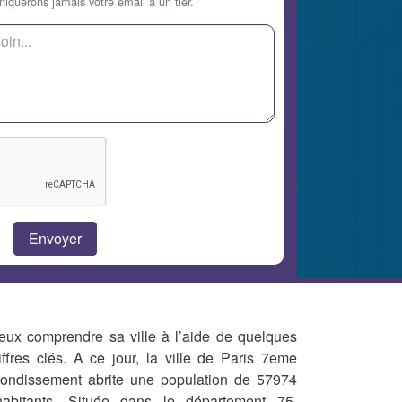
querons jamais votre email à un tier.
eux comprendre sa ville à l’aide de quelques
iffres clés. A ce jour, la ville de Paris 7eme
rondissement abrite une population de 57974
habitants. Située dans le département 75,