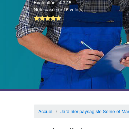
Evaluation :
4.7
/ 5
Note basé sur 16 vote(s)
Accueil
Jardinier paysagiste Seine-et-Ma