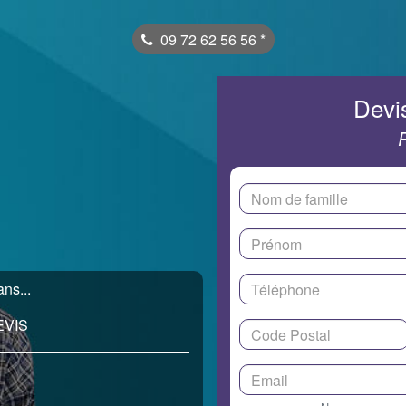
09 72 62 56 56
*
Devis
ns...
EVIS