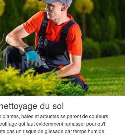
nettoyage du sol
os plantes, haies et arbustes se parent de couleurs
uillage qui faut évidemment ramasser pour qu'il
ente pas un risque de glissade par temps humide.