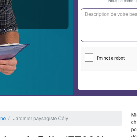
Nous ne communi
Mi
rne
Jardinier paysagiste Cély
ch
po
dé