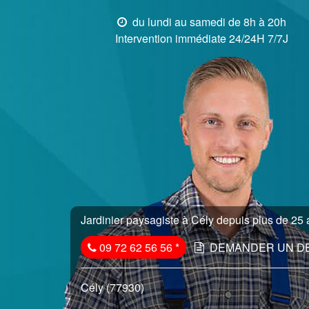
du lundi au samedi de 8h à 20h
Intervention immédiate 24/24H 7/7J
Jardinier paysagiste à Cély depuis plus de 25 a
09 72 62 56 56
*
DEMANDER UN D
Cély (77930)