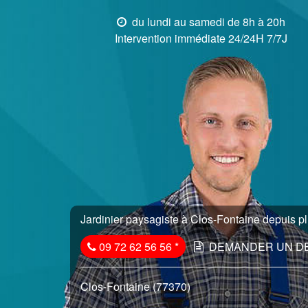
du lundi au samedi de 8h à 20h
Intervention immédiate 24/24H 7/7J
Jardinier paysagiste à Clos-Fontaine depuis pl
09 72 62 56 56
*
DEMANDER UN D
Clos-Fontaine (77370)