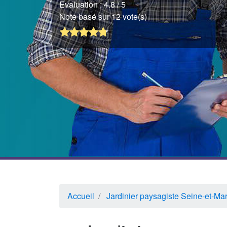
Evaluation :
4.8
/ 5
Note basé sur 12 vote(s)
Accueil
Jardinier paysagiste Seine-et-Ma