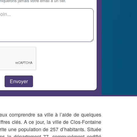
querons jamais votre email à un tier.
eux comprendre sa ville à l’aide de quelques
iffres clés. A ce jour, la ville de Clos-Fontaine
rite une population de 257 d’habitants. Située
ns le département 77, communément codifié