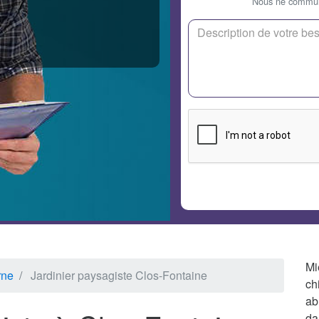
Nous ne communi
Mi
rne
Jardinier paysagiste Clos-Fontaine
ch
ab
da