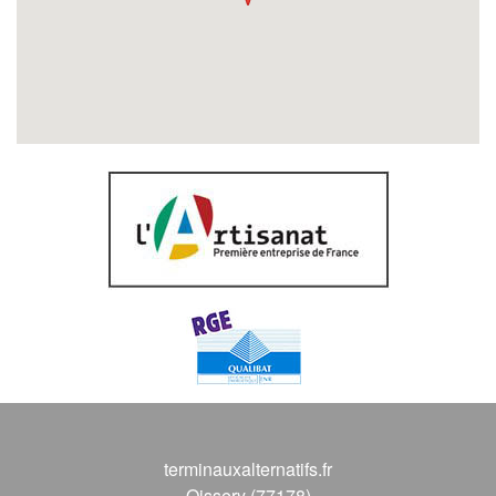
terminauxalternatifs.fr
Oissery (77178)