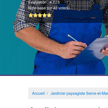
Evaluation :
4.7
/ 5
Note basé sur 42 vote(s)
Accueil
Jardinier paysagiste Seine-et-Ma