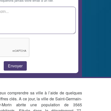
querons jamais votre email à un tier.
eux comprendre sa ville à l’aide de quelques
iffres clés. A ce jour, la ville de Saint-Germain-
r-Morin abrite une population de 3565
habitants. Située dans le département 77,