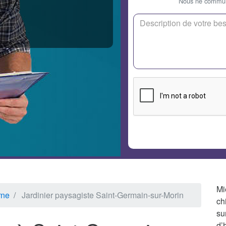
Nous ne communi
Mi
rne
Jardinier paysagiste Saint-Germain-sur-Morin
ch
su
d’