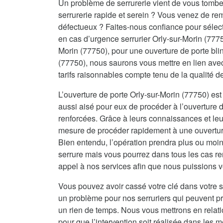
Un problème de serrurerie vient de vous tombe
serrurerie rapide et serein ? Vous venez de re
défectueux ? Faites-nous confiance pour sélecti
en cas d’urgence serrurier Orly-sur-Morin (7775
Morin (77750), pour une ouverture de porte bl
(77750), nous saurons vous mettre en lien avec
tarifs raisonnables compte tenu de la qualité 
L’ouverture de porte Orly-sur-Morin (77750) est 
aussi aisé pour eux de procéder à l’ouverture d
renforcées. Grâce à leurs connaissances et leur
mesure de procéder rapidement à une ouverture 
Bien entendu, l’opération prendra plus ou moin
serrure mais vous pourrez dans tous les cas re
appel à nos services afin que nous puissions vo
Vous pouvez avoir cassé votre clé dans votre s
un problème pour nos serruriers qui peuvent 
un rien de temps. Nous vous mettrons en relat
pour que l’intervention soit réalisée dans les me