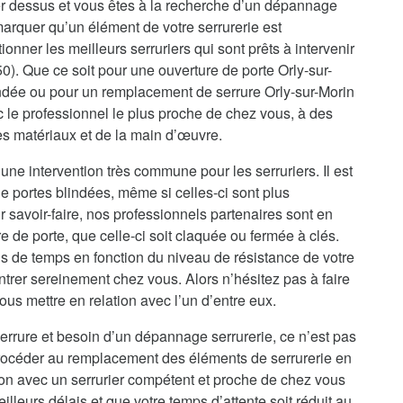
r dessus et vous êtes à la recherche d’un dépannage
marquer qu’un élément de votre serrurerie est
onner les meilleurs serruriers qui sont prêts à intervenir
0). Que ce soit pour une ouverture de porte Orly-sur-
indée ou pour un remplacement de serrure Orly-sur-Morin
 le professionnel le plus proche de chez vous, à des
des matériaux et de la main d’œuvre.
une intervention très commune pour les serruriers. Il est
e portes blindées, même si celles-ci sont plus
 savoir-faire, nos professionnels partenaires sont en
de porte, que celle-ci soit claquée ou fermée à clés.
s de temps en fonction du niveau de résistance de votre
ntrer sereinement chez vous. Alors n’hésitez pas à faire
us mettre en relation avec l’un d’entre eux.
errure et besoin d’un dépannage serrurerie, ce n’est pas
procéder au remplacement des éléments de serrurerie en
ion avec un serrurier compétent et proche de chez vous
illeurs délais et que votre temps d’attente soit réduit au