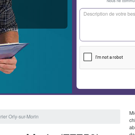
Nous ne communi
Mi
rier Orly-sur-Morin
ch
ab
da