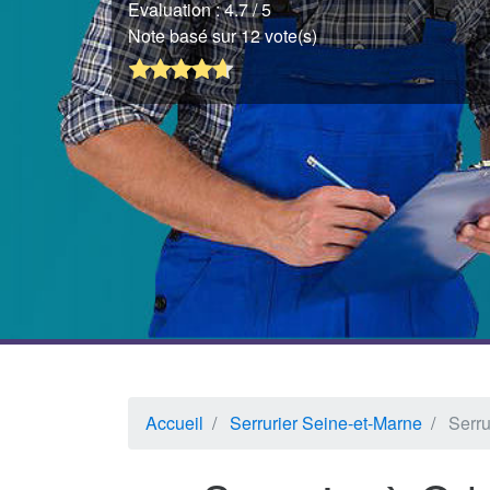
Evaluation :
4.7
/ 5
Note basé sur 12 vote(s)
Accueil
Serrurier Seine-et-Marne
Serru