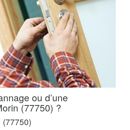
pannage ou d’une
-Morin (77750) ?
 (77750)