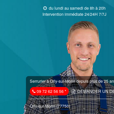
du lundi au samedi de 8h à 20h
Intervention immédiate 24/24H 7/7J
Serrurier à Orly-sur-Morin depuis plus de 25 ans
09 72 62 56 56
*
DEMANDER UN D
Orly-sur-Morin (77750)