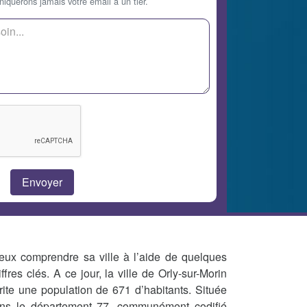
querons jamais votre email à un tier.
eux comprendre sa ville à l’aide de quelques
iffres clés. A ce jour, la ville de Orly-sur-Morin
rite une population de 671 d’habitants. Située
ns le département 77, communément codifié