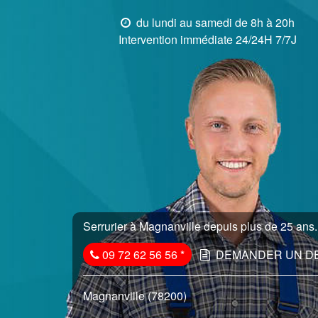
du lundi au samedi de 8h à 20h
Intervention immédiate 24/24H 7/7J
Serrurier à Magnanville depuis plus de 25 ans..
09 72 62 56 56
*
DEMANDER UN D
Magnanville (78200)