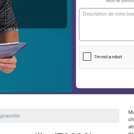
Nous ne communi
Mi
agnanville
ch
ab
da