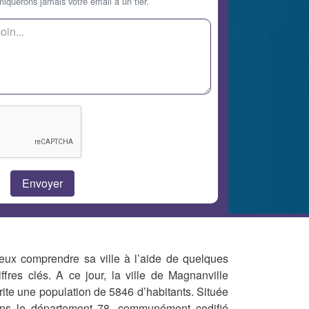
querons jamais votre email à un tier.
eux comprendre sa ville à l’aide de quelques
iffres clés. A ce jour, la ville de Magnanville
rite une population de 5846 d’habitants. Située
ns le département 78, communément codifié