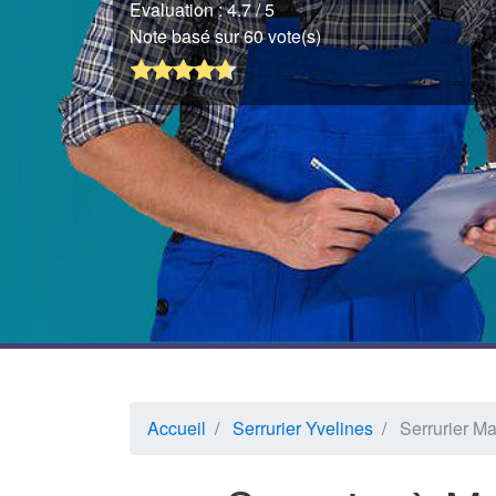
Evaluation :
4.7
/ 5
Note basé sur 60 vote(s)
Accueil
Serrurier Yvelines
Serrurier M