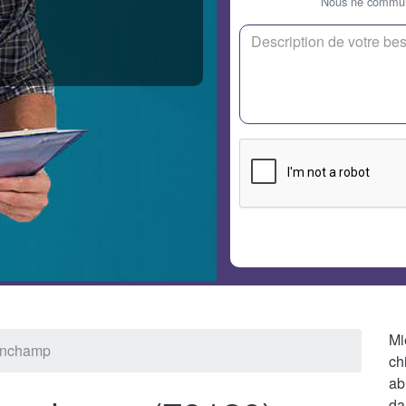
Nous ne communi
Mi
Sonchamp
ch
ab
da