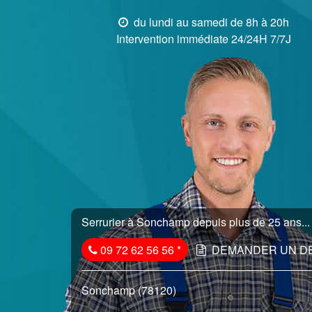
du lundi au samedi de 8h à 20h
Intervention immédiate 24/24H 7/7J
Serrurier à Sonchamp depuis plus de 25 ans...
09 72 62 56 56
*
DEMANDER UN D
Sonchamp (78120)