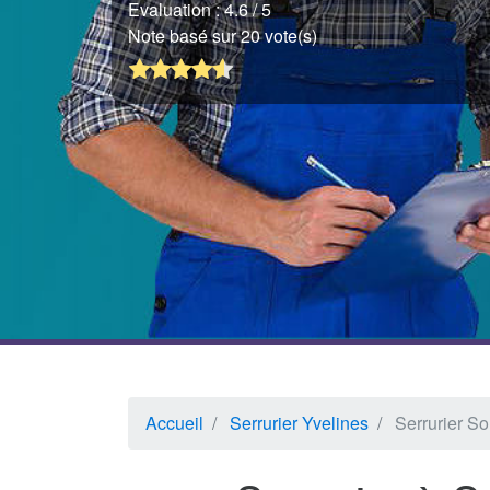
Evaluation :
4.6
/ 5
Note basé sur 20 vote(s)
Accueil
Serrurier Yvelines
Serrurier 