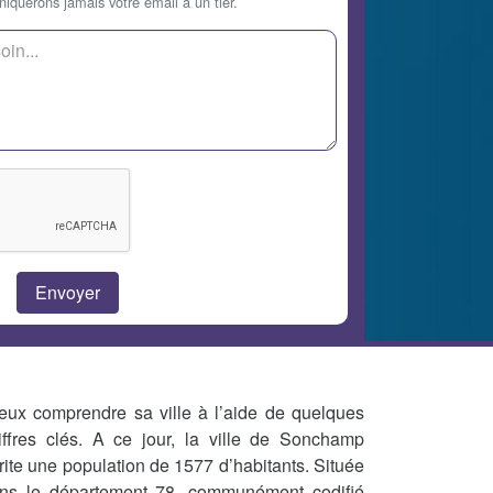
querons jamais votre email à un tier.
eux comprendre sa ville à l’aide de quelques
iffres clés. A ce jour, la ville de Sonchamp
rite une population de 1577 d’habitants. Située
ns le département 78, communément codifié