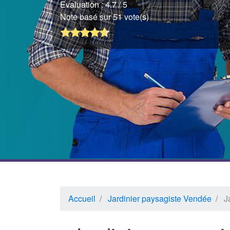
Evaluation :
4.7
/ 5
Note basé sur 51 vote(s)
Accueil
Jardinier paysagiste Vendée
J