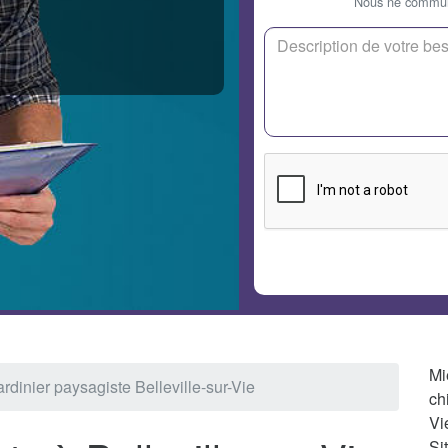
Nous ne communi
Mi
ardinier paysagiste Belleville-sur-Vie
ch
Vi
Si