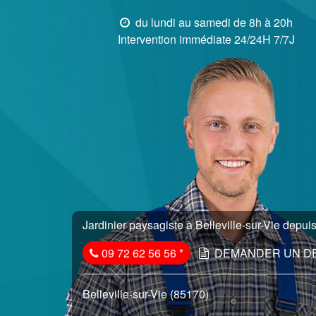
du lundi au samedi de 8h à 20h
Intervention immédiate 24/24H 7/7J
Jardinier paysagiste à Belleville-sur-Vie depuis
09 72 62 56 56
*
DEMANDER UN D
Belleville-sur-Vie (85170)