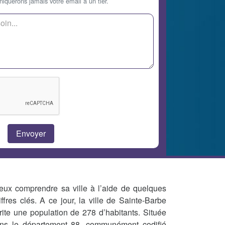
querons jamais votre email à un tier.
eux comprendre sa ville à l’aide de quelques
iffres clés. A ce jour, la ville de Sainte-Barbe
rite une population de 278 d’habitants. Située
ns le département 88, communément codifié