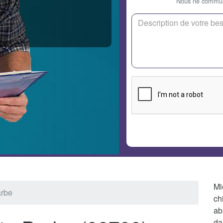
Nous ne communi
Mi
arbe
ch
ab
da