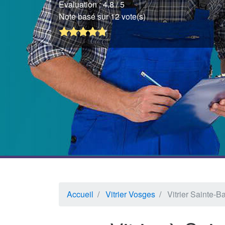
Evaluation :
4.8
/ 5
Note basé sur 12 vote(s)
Accueil
Vitrier Vosges
Vitrier Sainte-B