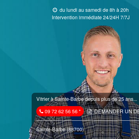
du lundi au samedi de 8h à 20h
Intervention immédiate 24/24H 7/7J
Vitrier à Sainte-Barbe depuis plus de 25 ans...
09 72 62 56 56
*
DEMANDER UN D
Sainte-Barbe (88700)