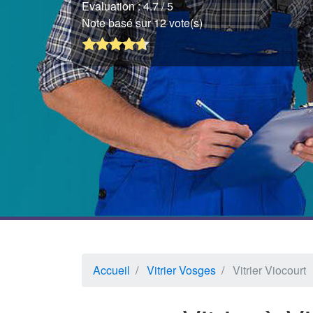
Evaluation :
4.7
/ 5
Note basé sur 12 vote(s)
Accueil
Vitrier Vosges
Vitrier Viocourt