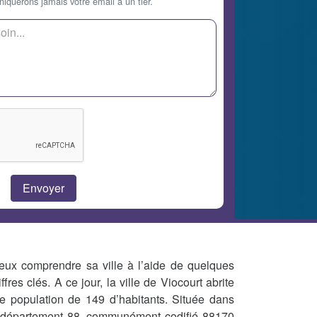
querons jamais votre email à un tier.
eux comprendre sa ville à l’aide de quelques
iffres clés. A ce jour, la ville de Viocourt abrite
e population de 149 d’habitants. Située dans
 département 88, communément codifié 88170