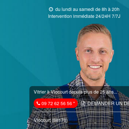
du lundi au samedi de 8h à 20h
Intervention immédiate 24/24H 7/7J
Vitrier à Viocourt depuis plus de 25 ans...
09 72 62 56 56
*
DEMANDER UN D
Viocourt (88170)