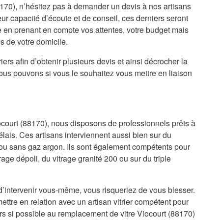
170), n’hésitez pas à demander un devis à nos artisans
eur capacité d’écoute et de conseil, ces derniers seront
e en prenant en compte vos attentes, votre budget mais
es de votre domicile.
iers afin d’obtenir plusieurs devis et ainsi décrocher la
nous pouvons si vous le souhaitez vous mettre en liaison
iocourt (88170), nous disposons de professionnels prêts à
élais. Ces artisans interviennent aussi bien sur du
ou sans gaz argon. Ils sont également compétents pour
trage dépoli, du vitrage granité 200 ou sur du triple
d’intervenir vous-même, vous risqueriez de vous blesser.
ettre en relation avec un artisan vitrier compétent pour
rs si possible au remplacement de vitre Viocourt (88170)