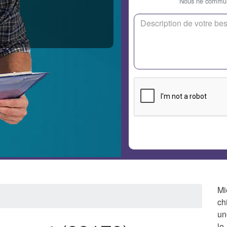
Nous ne communi
Mi
ch
un
le