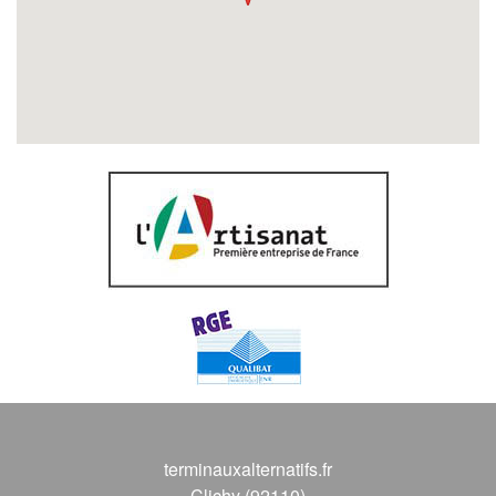
terminauxalternatifs.fr
Clichy (92110)