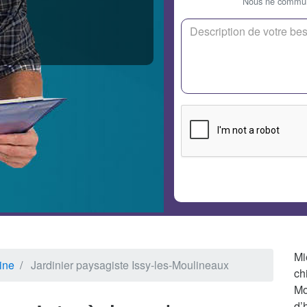
Nous ne communi
Mi
ine
Jardinier paysagiste Issy-les-Moulineaux
ch
Mo
d’