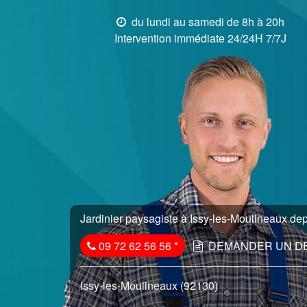
du lundi au samedi de 8h à 20h
Intervention immédiate 24/24H 7/7J
Jardinier paysagiste à Issy-les-Moulineaux dep
09 72 62 56 56
*
DEMANDER UN D
Issy-les-Moulineaux (92130)