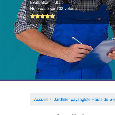
Evaluation :
4.6
/ 5
Note basé sur 103 vote(s)
Accueil
Jardinier paysagiste Hauts-de-Se