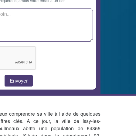
querons jamais votre email à un tier.
eux comprendre sa ville à l’aide de quelques
iffres clés. A ce jour, la ville de Issy-les-
ulineaux abrite une population de 64355
habitants. Située dans le département 92,