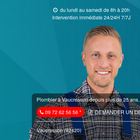
du lundi au samedi de 8h à 20h
Intervention immédiate 24/24H 7/7J
Plombier à Vaucresson depuis plus de 25 ans..
09 72 62 56 56
*
DEMANDER UN D
Vaucresson (92420)