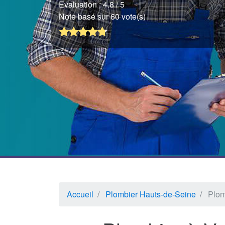
Evaluation :
4.8
/ 5
Note basé sur 60 vote(s)
Accueil
Plombier Hauts-de-Seine
Plom