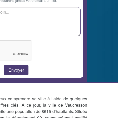
querons jamais votre email à un tier.
eux comprendre sa ville à l’aide de quelques
iffres clés. A ce jour, la ville de Vaucresson
rite une population de 8615 d’habitants. Située
ns le département 92, communément codifié