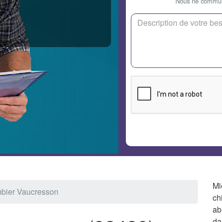
Nous ne communi
Mi
bier Vaucresson
ch
ab
da