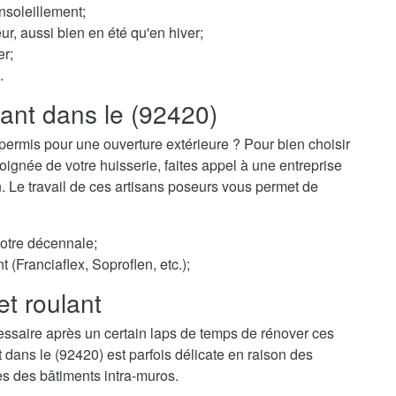
nsoleillement;
ur, aussi bien en été qu'en hiver;
er;
.
lant dans le (92420)
permis pour une ouverture extérieure ? Pour bien choisir
ignée de votre huisserie, faites appel à une entreprise
n. Le travail de ces artisans poseurs vous permet de
votre décennale;
t (Franciaflex, Soproflen, etc.);
et roulant
essaire après un certain laps de temps de rénover ces
t dans le (92420) est parfois délicate en raison des
es des bâtiments intra-muros.