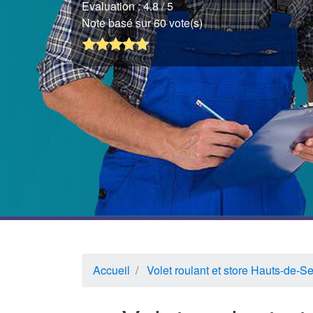
Evaluation :
4.8
/ 5
Note basé sur 60 vote(s)
Accueil
Volet roulant et store Hauts-de-S