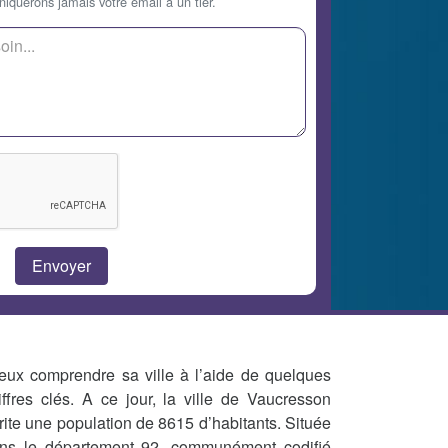
querons jamais votre email à un tier.
eux comprendre sa ville à l’aide de quelques
iffres clés. A ce jour, la ville de Vaucresson
rite une population de 8615 d’habitants. Située
ns le département 92, communément codifié