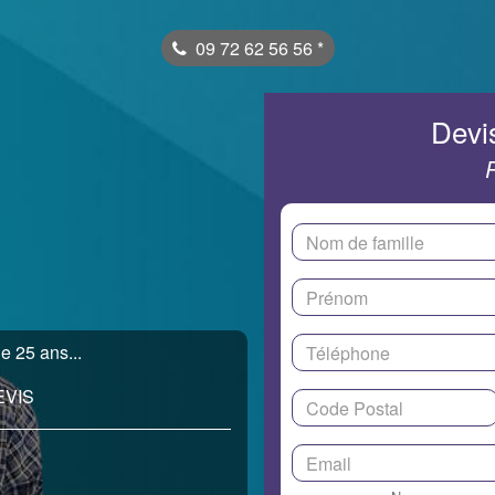
09 72 62 56 56
*
Devis
e 25 ans...
EVIS