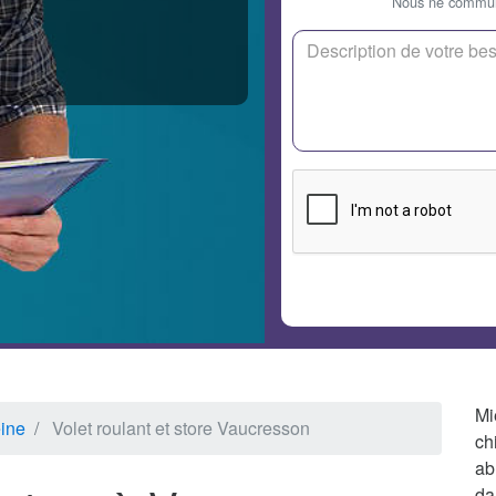
Nous ne communi
Mi
eine
Volet roulant et store Vaucresson
ch
ab
da