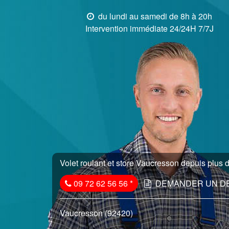
du lundi au samedi de 8h à 20h
Intervention immédiate 24/24H 7/7J
Volet roulant et store Vaucresson depuis plus d
09 72 62 56 56
*
DEMANDER UN D
Vaucresson (92420)