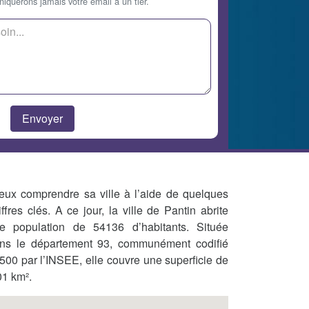
querons jamais votre email à un tier.
eux comprendre sa ville à l’aide de quelques
iffres clés. A ce jour, la ville de Pantin abrite
e population de 54136 d’habitants. Située
ns le département 93, communément codifié
500 par l’INSEE, elle couvre une superficie de
01 km².