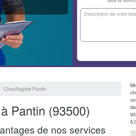
Nous ne communi
Mi
Chauffagiste Pantin
ch
un
 à Pantin (93500)
da
93
5.
vantages de nos services