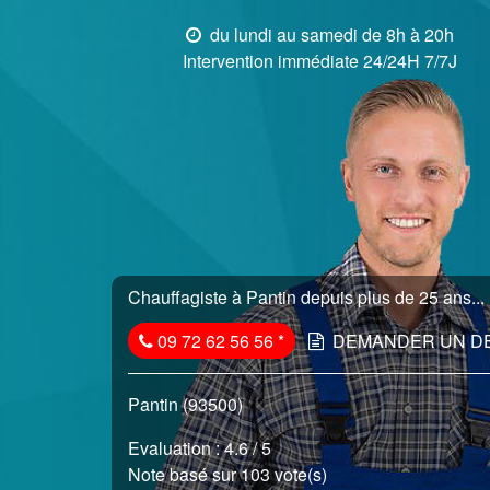
du lundi au samedi de 8h à 20h
Intervention immédiate 24/24H 7/7J
Chauffagiste à Pantin depuis plus de 25 ans...
09 72 62 56 56
*
DEMANDER UN D
Pantin (93500)
Evaluation :
4.6
/ 5
Note basé sur 103 vote(s)