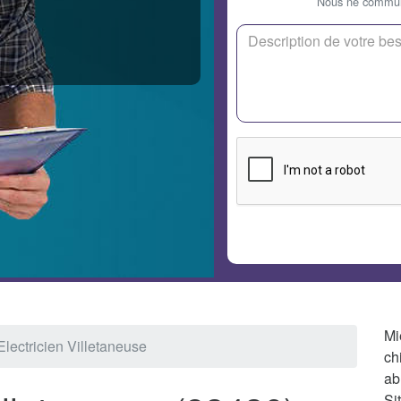
Nous ne communi
Mi
Electricien Villetaneuse
ch
ab
Si