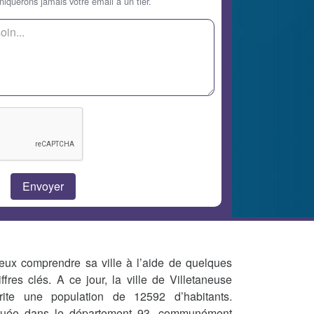
querons jamais votre email à un tier.
eux comprendre sa ville à l’aide de quelques
iffres clés. A ce jour, la ville de Villetaneuse
rite une population de 12592 d’habitants.
tuée dans le département 93, communément