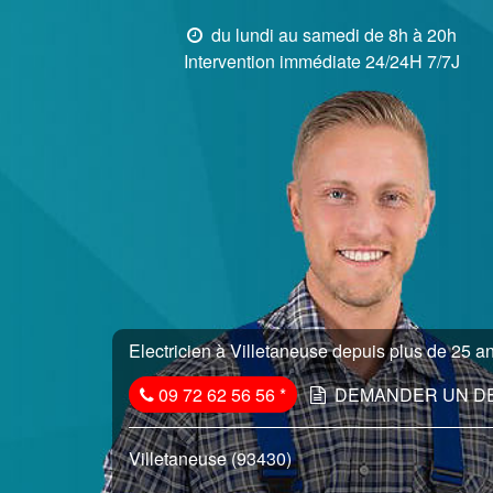
du lundi au samedi de 8h à 20h
Intervention immédiate 24/24H 7/7J
Electricien à Villetaneuse depuis plus de 25 an
09 72 62 56 56
*
DEMANDER UN D
Villetaneuse (93430)