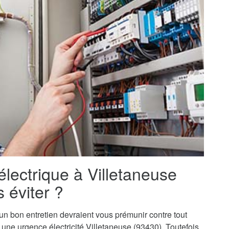
électrique à Villetaneuse
 éviter ?
t un bon entretien devraient vous prémunir contre tout
 à une urgence électricité Villetaneuse (93430). Toutefois,