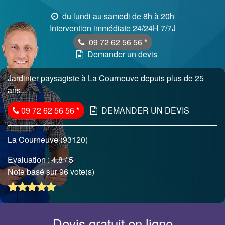
du lundi au samedi de 8h à 20h
Intervention immédiate 24/24H 7/7J
09 72 62 56 56
*
Demander un devis
Jardinier paysagiste à La Courneuve depuis plus de 25
ans...
09 72 62 56 56
*
DEMANDER UN DEVIS
La Courneuve (93120)
Evaluation :
4.8
/ 5
Note basé sur 96 vote(s)
Devis gratuit en ligne